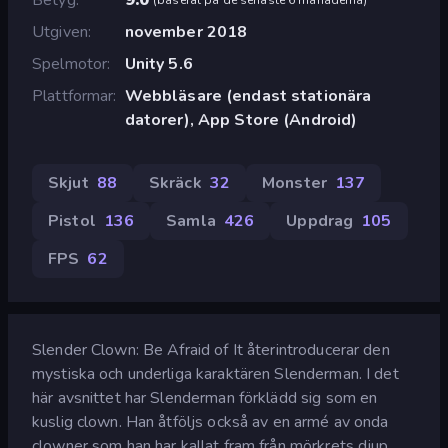
Utgiven
november 2018
Spelmotor
Unity 5.6
Plattformar
Webbläsare (endast stationära
datorer), App Store (Android)
Skjut
88
Skräck
32
Monster
137
Pistol
136
Samla
426
Uppdrag
105
FPS
62
Slender Clown: Be Afraid of It återintroducerar den
mystiska och underliga karaktären Slenderman. I det
här avsnittet har Slenderman förklädd sig som en
kuslig clown. Han åtföljs också av en armé av onda
clowner som han har kallat fram från mörkrets djup.