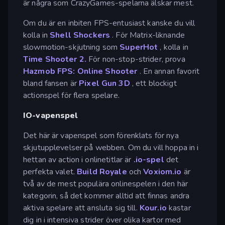
är några som CrazyGames-spelarna älskar mest.
Om du är en inbiten FPS-entusiast kanske du vill
kolla in
Shell Shockers
. För Matrix-liknande
slowmotion-skjutning som
SuperHot
, kolla in
Time Shooter 2.
För non-stop-strider, prova
Hazmob FPS: Online Shooter
. En annan favorit
bland fansen är
Pixel Gun 3D
, ett blockigt
actionspel för flera spelare.
IO-vapenspel
Det här är vapenspel som förenklats för nya
skjutupplevelser på webben. Om du vill hoppa in i
hettan av action i onlinetitlar är
.io-spel
det
perfekta valet.
Build Royale
och
Voxiom.io
är
två av de mest populära onlinespelen i den här
kategorin, så det kommer alltid att finnas andra
aktiva spelare att ansluta sig till.
Kour.io
kastar
dig in i intensiva strider över olika kartor med