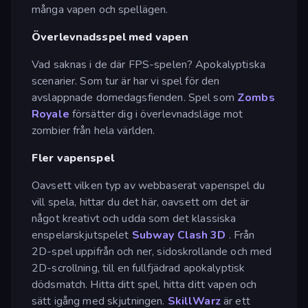
många vapen och spellägen.
Överlevnadsspel med vapen
Vad saknas i de där FPS-spelen? Apokalyptiska
scenarier. Som tur är har vi spel för den
avslappnade domedagsfienden. Spel som
Zombs
Royale
försätter dig i överlevnadsläge mot
zombier från hela världen.
Fler vapenspel
Oavsett vilken typ av webbaserat vapenspel du
vill spela, hittar du det här, oavsett om det är
något kreativt och udda som det klassiska
enspelarskjutspelet
Subway Clash 3D
. Från
2D-spel uppifrån och ner, sidoskrollande och med
2D-scrollning, till en fullfjädrad apokalyptisk
dödsmatch. Hitta ditt spel, hitta ditt vapen och
sätt igång med skjutningen.
SkillWarz
är ett