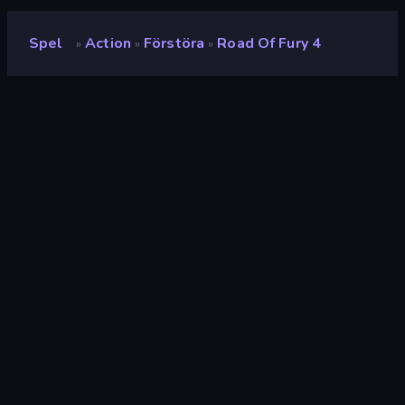
Spel
Action
Förstöra
Road Of Fury 4
»
»
»
Road of Fury 4
Utvecklare
IriySoft
Betyg
(
baserat på de senaste 6
9.3
månaderna
)
Utgiven
september 2025
Senast uppdaterad
oktober 2025
Spelmotor
HTML5
Plattformar
Webbläsare (stationär dator,
mobil, surfplatta),
CrazyGames-appen (iOS,
Android), App Store (iOS,
Android)