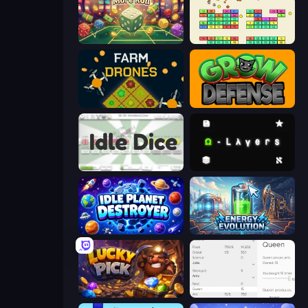
Just One More Roll
Idle Breakout
Farm Drones
Grow Defense
Idle Dice
Omega Layers
Idle Planet Destroyer
Energy Evolution
Lucky Pick
Idle Ants