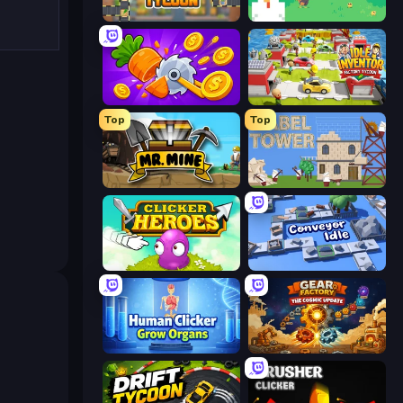
Leek Factory Tycoon
The MachinEGG
Farm Ring Idle
Idle Inventor
Top
Top
Mr. Mine
Babel Tower
Clicker Heroes
Conveyor Idle
Human Clicker: Grow Organs
Gear Factory