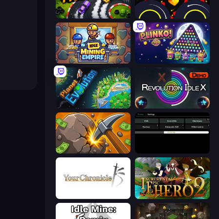
Drift Tycoon
Crusher Clicker
Idle Mining Empire
PLINKO!
Planet Evolution: Idle Clicker
Revolution Idle X
Mine Clicker
Evolve
Your Chronicle
Incremental Epic Hero 2