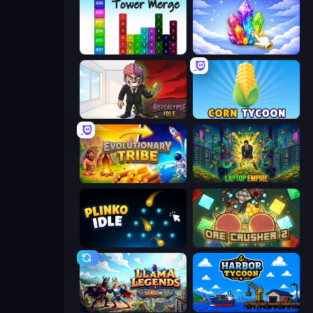
Tower Merge
Crystalia Idle Clicker
Rotcalypse: Idle Incremental
Corn Tycoon
Evolutionary Tribe
Laptop Empire
Plinko Idle
OreCrusher 2
Llama Legends
Harbor Tycoon