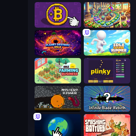
Money Maker
Money Factory: Tycoon Idle Game
Planet Destroy Idle
Idle Clicker Runner
Idle Farming Business
Plinky
Mystery Digger
Infinite Blade: Rebirth