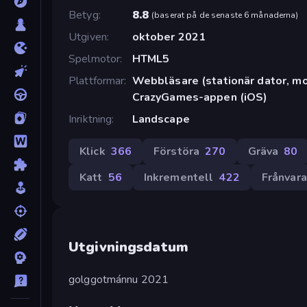
Betyg
8.8
(
baserat på de senaste 6 månaderna
)
Utgiven
oktober 2021
Spelmotor
HTML5
Plattformar
Webbläsare (stationär dator, mob
CrazyGames-appen (iOS)
Inriktning
Landscape
Klick
366
Förstöra
270
Gräva
80
Katt
56
Inkrementell
422
Frånvar
Utgivningsdatum
golggotmánnu 2021