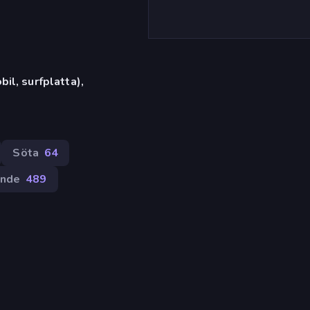
il, surfplatta),
Söta
64
ande
489