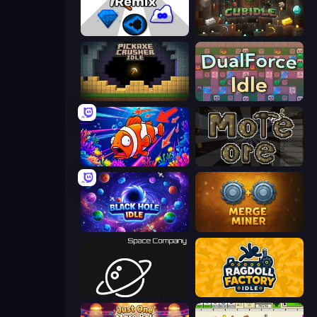
Idle Mine: Remix
Cubidle
Pickaxe Crusher Idle
DualForce Idle
Fish Catch Idle
More Ore
Black Hole Idle
Merge Miner
Space Company
Ragdoll Factory Idle