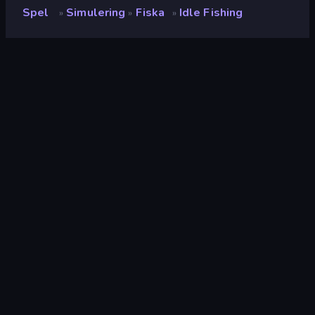
Spel
Simulering
Fiska
Idle Fishing
»
»
»
Idle Fishing
Betyg
(
baserat på de senaste 6
8.9
månaderna
)
Utgiven
april 2024
Senast uppdaterad
maj 2024
Spelmotor
HTML5
Plattformar
Webbläsare (stationär dator,
mobil, surfplatta),
CrazyGames-appen (iOS,
Android)
Inriktning
Porträtt
Simulering
308
Mobile
2,357