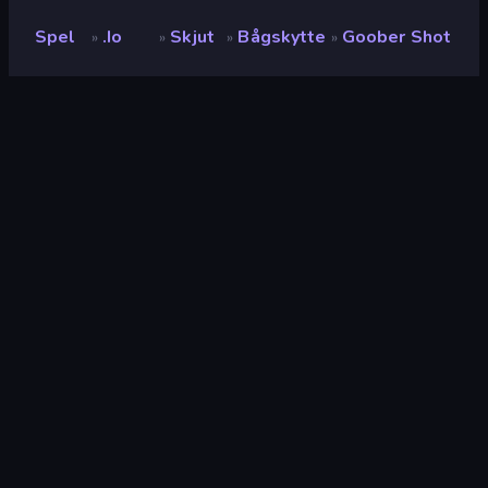
Spel
.io
Skjut
Bågskytte
Goober Shot
»
»
»
»
Goober Shot
Utvecklare
Winterpixel Games
Betyg
9.1
(
baserat på de senaste 6 månaderna
)
Utgiven
juli 2024
Spelmotor
Externally hosted (iframe)
Plattformar
Webbläsare (stationär dator, mobil,
surfplatta), CrazyGames-appen (iOS,
Android)
Inriktning
Landscape
.io
89
Mobile
2,348
Strid
380