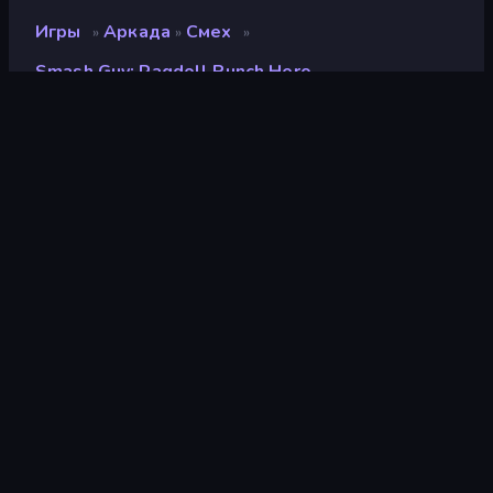
Игры
Аркада
Смех
»
»
»
Smash Guy: Ragdoll Punch Hero
Smash Guy: Ragdoll
Punch Hero
Разработчик
Alpha Strike
Рейтинг
9,1
(
за последние 6 месяцев
)
Выпущено
март 2026 г.
Игровой движок
Unity 2023
Платформы
Браузер (настольный
компьютер, мобильное
устройство, планшет),
Приложение CrazyGames
(Android), App Store