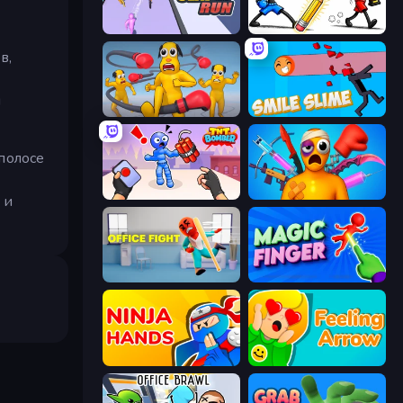
Slap and Run
Doodle Smash
в,
и
Annoying Uncle Punch Game
Smile Slime
полосе
TNT Bomber
Fun Ragdoll Challenge!
 и
Office Fight
Magic Finger 3D
Ninja Hands
Feeling Arrow