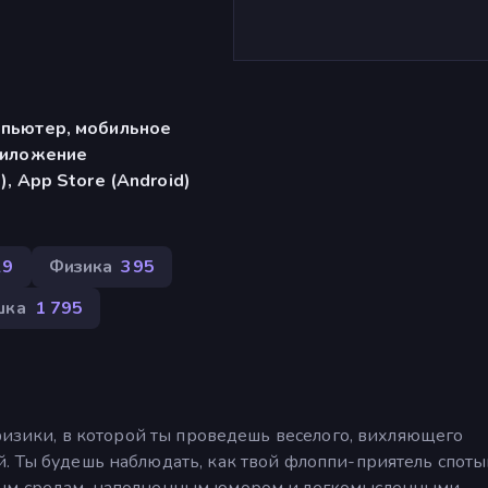
мпьютер, мобильное
риложение
), App Store (Android)
29
Физика
395
шка
1 795
 физики, в которой ты проведешь веселого, вихляющего
. Ты будешь наблюдать, как твой флоппи-приятель спотык
мым средам, наполненным юмором и легкомысленными