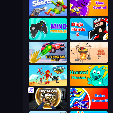
No Shorts
Time Control!
Mind Controller
Ninja Hands 2
Telekinesis Race 3D
Kick Loser
Superhero Race!
Haunted Heroes
Professor Strange
Robo Runner