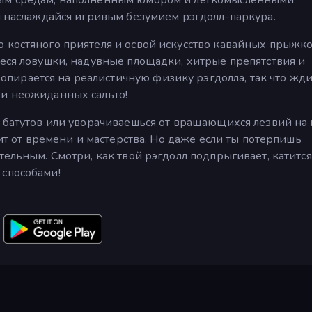
 и наслаждайся игривым безумием рэгдолл-паркура.
 костяного приятеля и освой искусство кавайных прыжко
иеся ловушки, надувные площадки, хитрые препятствия и
ирается на реалистичную физику рэгдолла, так что жд
 и неожиданных сальто!
с батутов или уворачиваешься от вращающихся лезвий на 
сит от времени и мастерства. Но даже если ты потерпишь
тельным. Смотри, как твой рэгдолл подпрыгивает, катится
 способами!