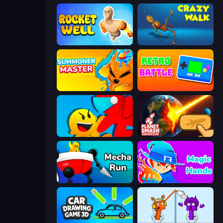
Rocket Well
Crazy Walk
Summoner Master
Retro Battle
Riot Escape
Planet Smash Destruction
Mecha Run
Magic Hands