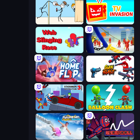
Gomu Goman
TV Invasion
Web Slinging Race
Slasher
Home Flip
Gun Blast
Stickman Destruction 3 Heroes
Balloon Clash
Falling Art Ragdoll Simulator
SpiderDoll