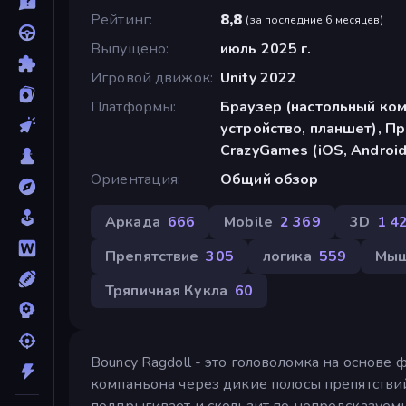
Рейтинг
8,8
(
за последние 6 месяцев
)
Выпущено
июль 2025 г.
Игровой движок
Unity 2022
Платформы
Браузер (настольный ко
устройство, планшет), П
CrazyGames (iOS, Android
Ориентация
Общий обзор
Аркада
666
Mobile
2 369
3D
1 4
Препятствие
305
логика
559
Мы
Тряпичная Кукла
60
Bouncy Ragdoll - это головоломка на основе
компаньона через дикие полосы препятствий
подпрыгивает и скользит по непредсказуе