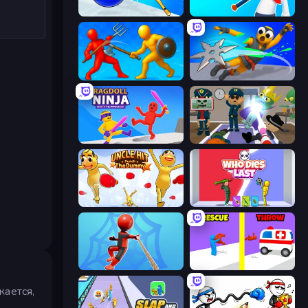
Playground Man! Ragdoll Show!
Crazy Office: Slap and Smash!
Epic Sword Battle! Fight in Arena
Ninja Swipe Strike
Ragdoll Ninja: Imposter Hero
Find The Alien
Uncle Hit: Punch the Dummy
Who Dies Last?
Web Master
Rescue Throw
ается,