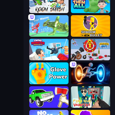
Office Brawl - Room Smash
Grab Them All
Silly Walkers
Shadow Bullet
Swing Monster: Decisive Battle
Smash Guy: Ragdoll Punch Hero
Glove Power
Portal Escape
Smash the Car to Pieces!
Find the Vampire