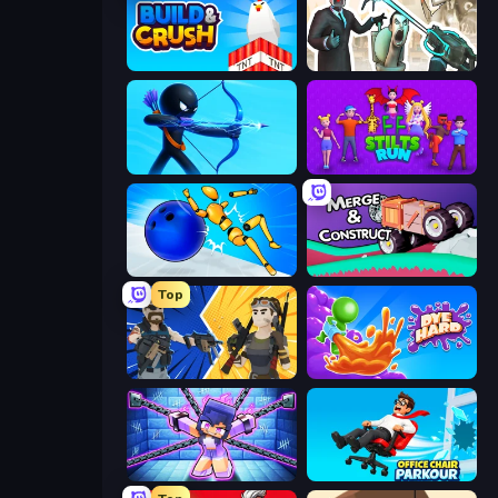
Build and Crush
Skibidi Toilets: Infection
Archers Random
Stilts Run
Playground Man! Ragdoll Show!
Merge & Construct
Top
BuildNow GG
Dye Hard
Mini Mine
Office Chair Parkour