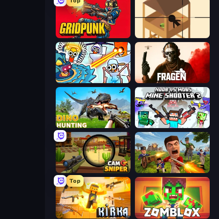
Top
Gridpunk - 3v3 Battle Royale
Elite Sniper
Toilets Worms Shooter
Fragen
Dino Hunting Jurassic World
Mine Shooter 2: Noob vs Mobs
Camo Sniper
Redcoats.io
Top
Kirka.io
Zomblox