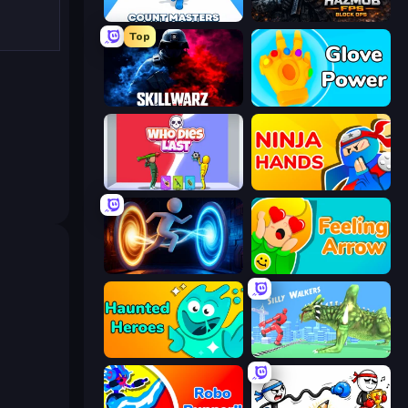
Count Masters: Stickman Games
Hazmob FPS: Online Shooter
Top
SkillWarz
Glove Power
Who Dies Last?
Ninja Hands
Portal Escape
Feeling Arrow
Haunted Heroes
Silly Walkers