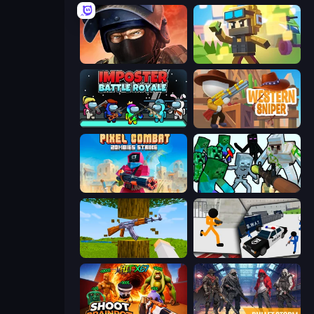
Bullet Force
Pixel Shooter
Imposter Battle Royale
Western Sniper
Pixel Combat: Zombies Strike
Mine Shooter: Save Your World
Mine Shooter 3D
Stickman Prison: Counter Assault