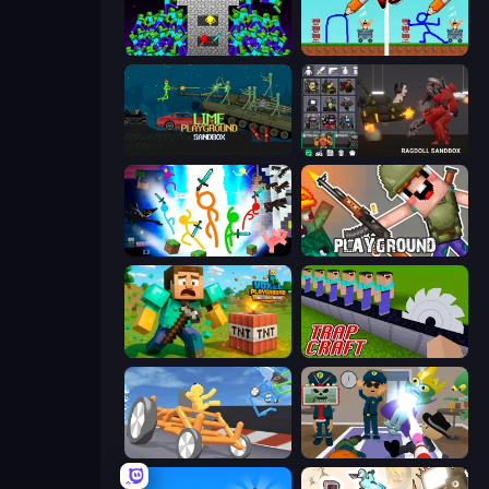
Stick Epic Fighter
DOP Noob: Draw to Save
Lime Playground Sandbox
Last Play: Ragdoll Sandbox
Stickman Epic
Playground
Voxel Playground: Ragdoll Noob
Trap Craft
Draw Crash Race
Find The Alien