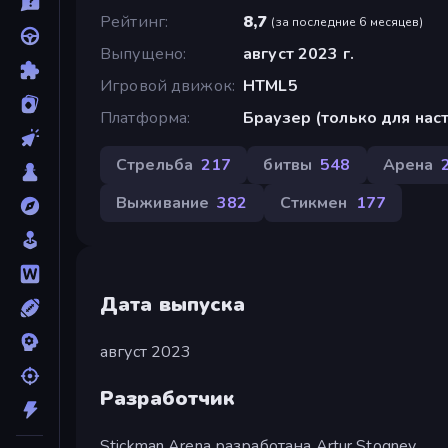
Рейтинг
8,7
(
за последние 6 месяцев
)
Выпущено
август 2023 г.
Игровой движок
HTML5
Платформа
Браузер (только для на
Стрельба
217
битвы
548
Арена
Выживание
382
Стикмен
177
Дата выпуска
август 2023
Разработчик
Stickman Arena разработана Artur Stogney