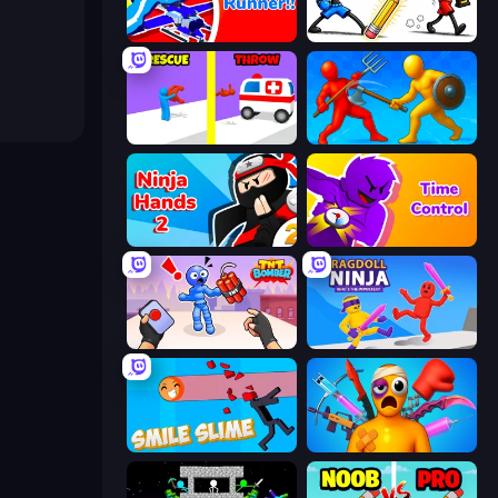
Robo Runner
Doodle Smash
Rescue Throw
Epic Sword Battle! Fight in Arena
Ninja Hands 2
Time Control!
TNT Bomber
Ragdoll Ninja: Imposter Hero
Smile Slime
Fun Ragdoll Challenge!