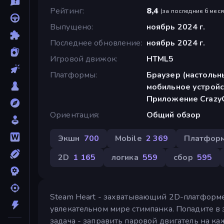
Рейтинг
8,4
(
за последние 6 мес
Выпущено
ноябрь 2024 г.
Последнее обновление
ноябрь 2024 г.
Игровой движок
HTML5
Платформы
Браузер (настольн
мобильное устройс
Приложение CrazyG
Ориентация
Общий обзор
Экшн
700
Mobile
2 369
Платфор
2D
1 165
логика
559
сбор
595
Steam Heart - захватывающий 2D-платформе
увлекательном мире стимпанка. Попадите в
задача - заправить паровой двигатель на ка