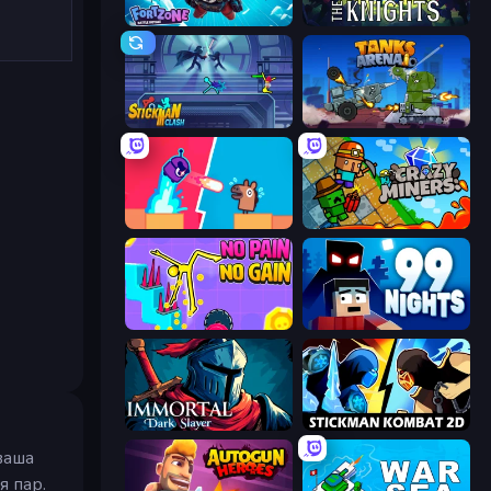
Fortzone Battle Royale
War the Knights
Stickman Clash
Tanks Arena io: Craft & Combat
Boom Slingers ReBoom
Crazy Miners
No Pain No Gain - Ragdoll Sandbox
99 Nights (Bloxd.io)
Immortal: Dark Slayer
Stickman Kombat 2D
ваша
я пар.