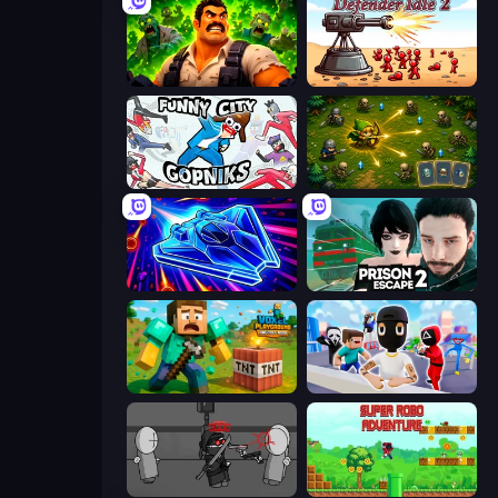
Zombie Lab Escape
Defender Idle 2
Funny City: Gopniks
Tiny Ranger
Stellar Swarm
Prison Escape 2
Voxel Playground: Ragdoll Noob
Mr. Dude: Online Multiverse Challenge
Madness Project Nexus
Super Robo - Adventure