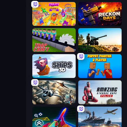
Crazy Guys
Reckon Days
Trap Craft
Artillery Vs Tanks
Ships 3D
Puppet Fighter 2 Player
Aces of the Sky: Epic Dogfights
Amazing Strange Rope Police