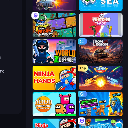
Autogun Heroes
War Sea
Escape From Prison Multiplayer
Who Dies Last?
я
World Z Defense - Zombie Defense
Iron Legion
Top
го
Ninja Hands
Tank Stars
Ninja Parkour Multiplayer
Ultimate Evolution