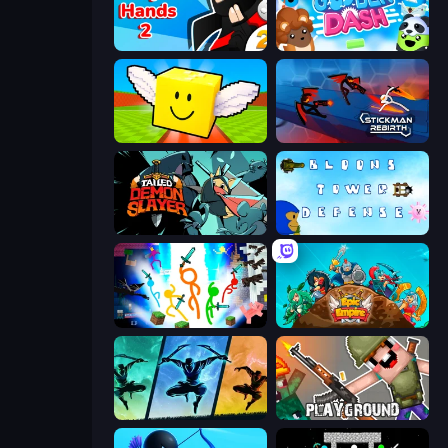
Ninja Hands 2
Goober Dash
Lucky Brainrot Blocks Online
Stickman Rebirth
Tailed Demon Slayer
Bloons Tower Defense 3
Stickman Epic
Epic Empire: Tower Defense
Shadow Ninja Revenge
Playground