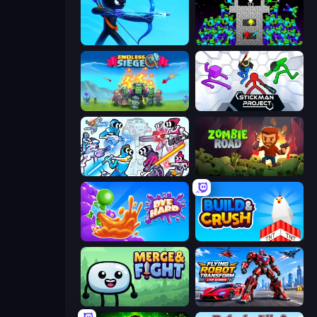
Archers Random
Stick Epic Fighter
Endless Siege
Stickman Project
Space Wars Battleground
Zombie Road
Dye Hard
Build and Crush
Merge & Fight
Flying Robot Transform Car Games