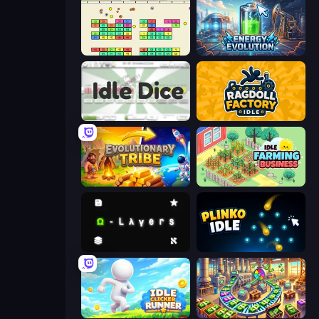
Idle Breakout
Energy Evolution
Idle Dice
Ragdoll Factory Idle
Evolutionary Tribe
Idle Farming Business
Omega Layers
Plinko Idle
Idle Clicker Runner
Money Factory: Tycoon Idle Game