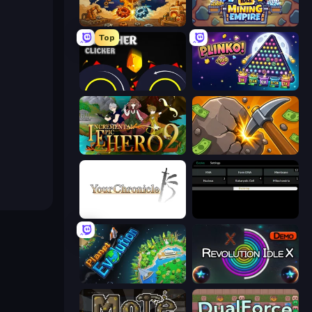
Gear Factory
Idle Mining Empire
Top
Crusher Clicker
PLINKO!
Incremental Epic Hero 2
Mine Clicker
Your Chronicle
Evolve
Planet Evolution: Idle Clicker
Revolution Idle X