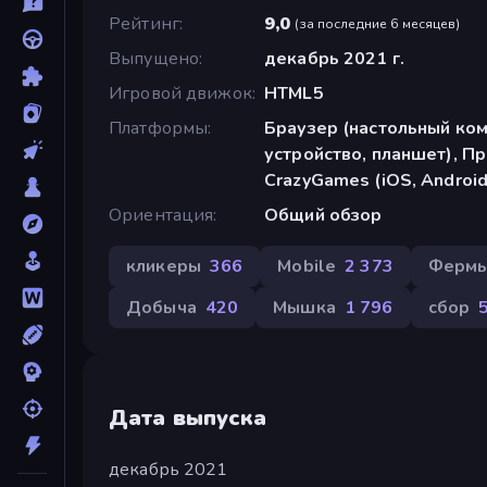
Рейтинг
9,0
(
за последние 6 месяцев
)
Выпущено
декабрь 2021 г.
Игровой движок
HTML5
Платформы
Браузер (настольный ко
устройство, планшет), П
CrazyGames (iOS, Android
Ориентация
Общий обзор
кликеры
366
Mobile
2 373
Ферм
Добыча
420
Мышка
1 796
сбор
Дата выпуска
декабрь 2021