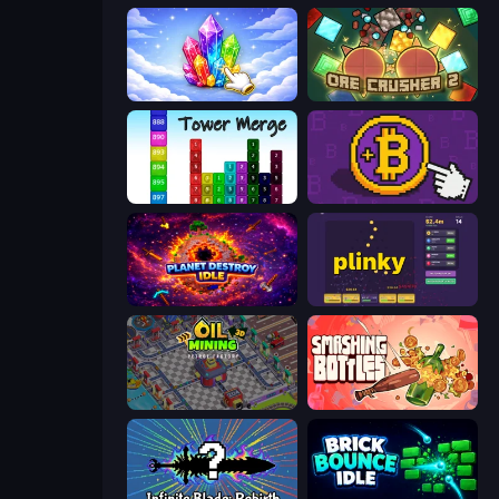
Crystalia Idle Clicker
OreCrusher 2
Tower Merge
Money Maker
Planet Destroy Idle
Plinky
Oil Mining 3D: Petrol Factory
Smashing Bottles