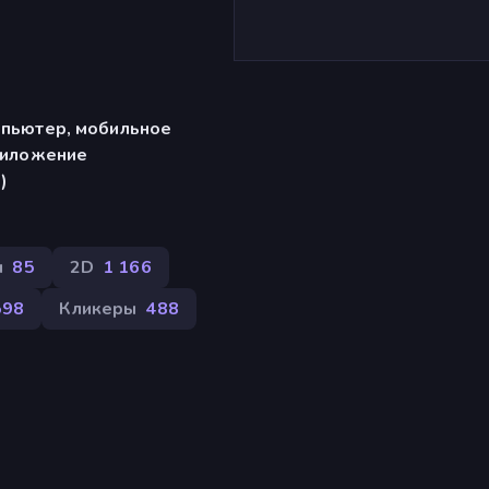
мпьютер, мобильное
риложение
)
ы
85
2D
1 166
598
Кликеры
488