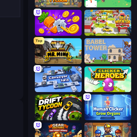
Leek Factory Tycoon
The MachinEGG
Farm Ring Idle
Idle Inventor
Top
Mr. Mine
Babel Tower
Conveyor Idle
Clicker Heroes
Drift Tycoon
Human Clicker: Grow Organs