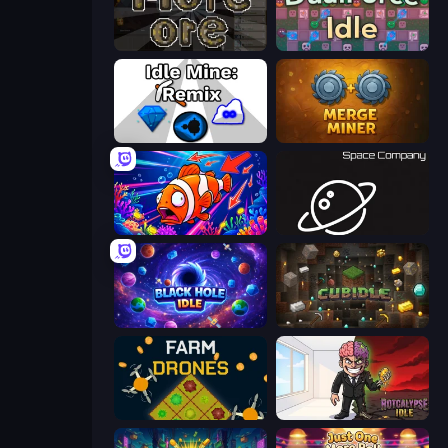
More Ore
DualForce Idle
Idle Mine: Remix
Merge Miner
Fish Catch Idle
Space Company
Black Hole Idle
Cubidle
Farm Drones
Rotcalypse: Idle Incremental