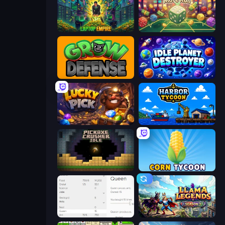
Laptop Empire
Just One More Roll
Grow Defense
Idle Planet Destroyer
Lucky Pick
Harbor Tycoon
Pickaxe Crusher Idle
Corn Tycoon
Idle Ants
Llama Legends