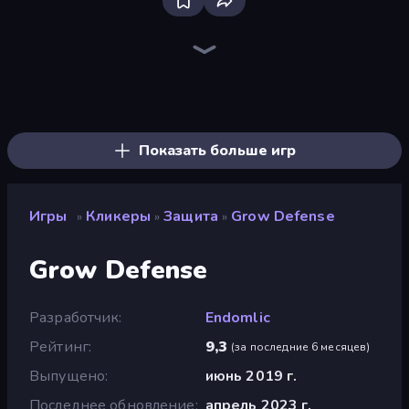
Bloxd.io
Ragdoll Archers
EvoWars.io
Veck.io
Piece of Cake: Merge and Bake
Racing Limits
Traffic Rider
Mahjongg Solitaire
Screw Out: Bolts and Nuts
Words of Wonders
Piles of Mahjong
Designville: Merge & Design
Miniblox
Stickman Clash
Space Waves
SkillWarz
Fortzone Battle Royale
Arrow Escape
Показать больше игр
Игры
Кликеры
Защита
Grow Defense
»
»
»
Grow Defense
Разработчик
Endomlic
Рейтинг
9,3
(
за последние 6 месяцев
)
Выпущено
июнь 2019 г.
Последнее обновление
апрель 2023 г.