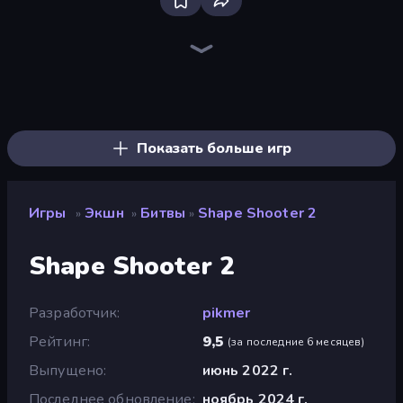
Bloxd.io
Ragdoll Archers
EvoWars.io
Piece of Cake: Merge and Bake
Veck.io
Racing Limits
Traffic Rider
Mahjongg Solitaire
Screw Out: Bolts and Nuts
Words of Wonders
Piles of Mahjong
Designville: Merge & Design
Miniblox
Space Waves
Stickman Clash
SkillWarz
Fortzone Battle Royale
Arrow Escape
Показать больше игр
Игры
Экшн
Битвы
Shape Shooter 2
»
»
»
Shape Shooter 2
Разработчик
pikmer
Рейтинг
9,5
(
за последние 6 месяцев
)
Выпущено
июнь 2022 г.
Последнее обновление
ноябрь 2024 г.