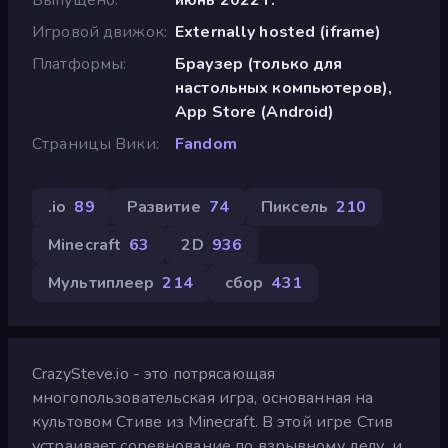
Игровой движок
Externally hosted (iframe)
Платформы
Браузер (только для
настольных компьютеров),
App Store (Android)
Страницы Вики
Fandom
.io
89
Развитие
74
Пиксель
210
Minecraft
63
2D
936
Мультиплеер
214
сбор
431
CrazySteve.io - это потрясающая
многопользовательская игра, основанная на
культовом Стиве из Minecraft. В этой игре Стив
устраивает соревнование по взрывному делу, и