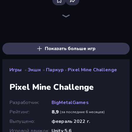
Bloxd.io
Ragdoll Archers
EvoWars.io
Piece of Cake: Merge and Bake
Veck.io
Traffic Rider
Racing Limits
Mahjongg Solitaire
Screw Out: Bolts and Nuts
Words of Wonders
Piles of Mahjong
Designville: Merge & Design
Space Waves
Miniblox
SkillWarz
Stickman Clash
Fortzone Battle Royale
Arrow Escape
Показать больше игр
Игры
Экшн
Паркур
Pixel Mine Challenge
»
»
»
Pixel Mine Challenge
Разработчик
BigMetalGames
Рейтинг
8,9
(
за последние 6 месяцев
)
Выпущено
февраль 2022 г.
Игровой движок
Unity 5.6