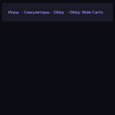
Игры
Симуляторы
Obby
Obby: Ride Carts
»
»
»
Obby: Ride Carts
Разработчик
Fluffy Games
Рейтинг
8,7
(
за последние 6 месяцев
)
Выпущено
декабрь 2025 г.
Игровой движок
Unity 2022
Платформы
Браузер (настольный
компьютер, мобильное
устройство, планшет),
Приложение CrazyGames
(iOS, Android)
Ориентация
Общий обзор