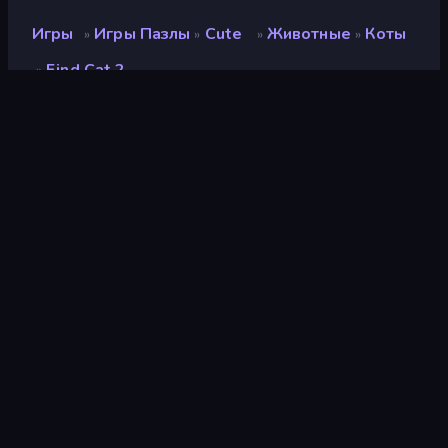
Игры
Игры Пазлы
Cute
Животные
Коты
»
»
»
»
Find Cat 2
»
Find Cat 2
Разработчик
ConchGame
Рейтинг
8,9
(
за последние 6 месяцев
)
Выпущено
февраль 2020 г.
Игровой движок
HTML5
Платформы
Браузер (настольный
компьютер, мобильное
устройство, планшет),
Приложение CrazyGames
(iOS, Android)
Ориентация
Альбомная / Книжная