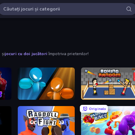
 și
jocuri cu doi jucători
împotriva prietenilor!
Drunken Boxing
Boxing Random
Originals