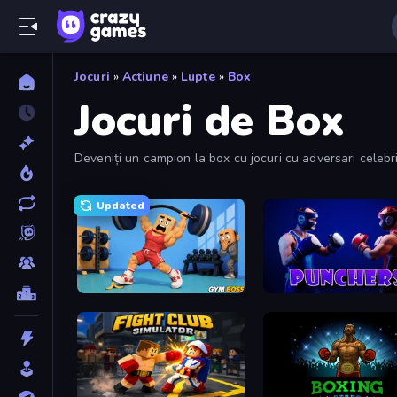
Jocuri
»
Actiune
»
Lupte
»
Box
Jocuri de Box
Deveniți un campion la box cu jocuri cu adversari celebri
Updated
Gym Boss
Punchers