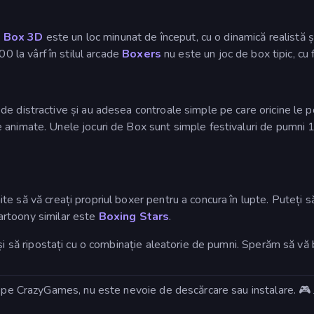
,
Box 3D
este un loc minunat de început, cu o dinamică realistă și
00 la vârf în stilul arcade
Boxers
nu este un joc de box tipic, cu f
e distractive și au adesea controale simple pe care oricine le p
animate. Unele jocuri de Box sunt simple festivaluri de pumni 1v
e să vă creați propriul boxer pentru a concura în lupte. Puteți să îi
 cartoony similar este
Boxing Stars
.
și să ripostați cu o combinație aleatorie de pumni. Sperăm să vă b
t pe CrazyGames, nu este nevoie de descărcare sau instalare. 🎮