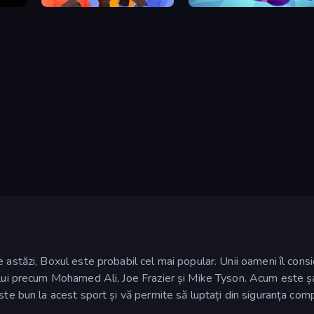
Ragdoll Fight
Punchy Race
astăzi, Boxul este probabil cel mai popular. Unii oameni îl consid
ului precum Mohamed Ali, Joe Frazier și Mike Tyson. Acum este ș
este bun la acest sport și vă permite să luptați din siguranța co