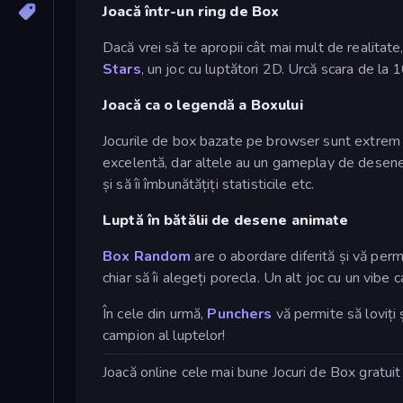
Joacă într-un ring de Box
Dacă vrei să te apropii cât mai mult de realitate
Stars
, un joc cu luptători 2D. Urcă scara de la 1
Joacă ca o legendă a Boxului
Jocurile de box bazate pe browser sunt extrem d
excelentă, dar altele au un gameplay de desene 
și să îi îmbunătățiți statisticile etc.
Luptă în bătălii de desene animate
Box Random
are o abordare diferită și vă permit
chiar să îi alegeți porecla. Un alt joc cu un vibe
În cele din urmă,
Punchers
vă permite să loviți 
campion al luptelor!
Joacă online cele mai bune Jocuri de Box gratui