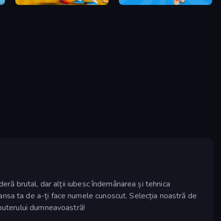
Funny Ragdoll Wrestlers
Smash Block Arena
eră brutal, dar alții iubesc îndemânarea și tehnica
ansa ta de a-ți face numele cunoscut. Selecția noastră de
mputerului dumneavoastră!