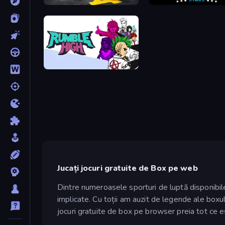
Fight Club Simulator
Boxing Stars
Rumble High
Jucați jocuri gratuite de Box pe web
Dintre numeroasele sporturi de luptă disponibile 
implicate. Cu toții am auzit de legende ale box
jocuri gratuite de box pe browser preia tot ce 