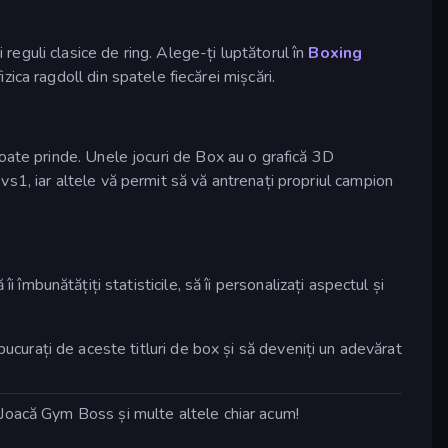
 reguli clasice de ring. Alege-ți luptătorul în
Boxing
izica ragdoll din spatele fiecărei mișcări.
oate prinde. Unele jocuri de Box au o grafică 3D
s1, iar altele vă permit să vă antrenați propriul campion
 îmbunătățiți statisticile, să îi personalizați aspectul și
ucurați de aceste titluri de box și să deveniți un adevărat
 Joacă Gym Boss și multe altele chiar acum!