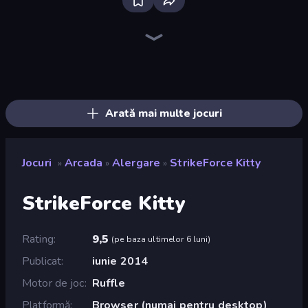
Ragdoll Archers
Om Nom: Run
Obby: +1 Jump per Click
Through the Wall
TNT Bomber
Man Runner 2048
Stacky Bird
Merge & Construct
Master of Numbers
Go Escape
Earn to Die: Zombie Ride
Draw Crash Race
Bouncemasters
Superhero Race!
Bubble Blast
Rovercraft
Soccer Dash
Draw Climber
Arată mai multe jocuri
Jocuri
Arcada
Alergare
StrikeForce Kitty
»
»
»
StrikeForce Kitty
Rating
9,5
(
pe baza ultimelor 6 luni
)
Publicat
iunie 2014
Motor de joc
Ruffle
Platformă
Browser (numai pentru desktop)