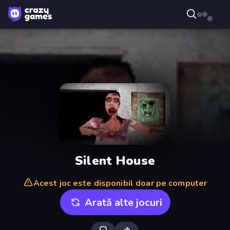
Silent House
Acest joc este disponibil doar pe computer
Arată alte jocuri