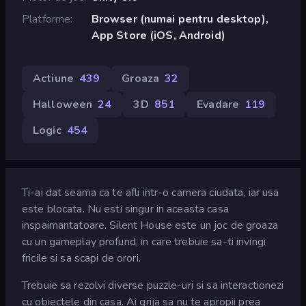
Platforme
Browser (numai pentru desktop),
App Store (iOS, Android)
Actiune
439
Groaza
32
Halloween
24
3D
851
Evadare
119
Logic
454
Ti-ai dat seama ca te afli intr-o camera ciudata, iar usa
este blocata. Nu esti singur in aceasta casa
inspaimantatoare. Silent House este un joc de groaza
cu un gameplay profund, in care trebuie sa-ti invingi
fricile si sa scapi de orori.
Trebuie sa rezolvi diverse puzzle-uri si sa interactionezi
cu obiectele din casa. Ai grija sa nu te apropii prea