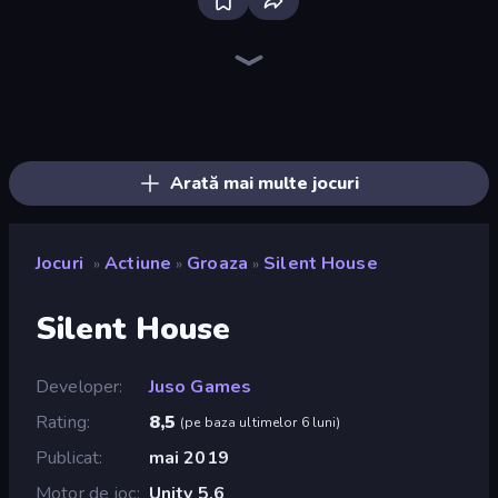
Bloxd.io
Ragdoll Archers
EvoWars.io
Veck.io
Piece of Cake: Merge and Bake
Racing Limits
Traffic Rider
Mahjongg Solitaire
Screw Out: Bolts and Nuts
Words of Wonders
Piles of Mahjong
Designville: Merge & Design
Miniblox
Stickman Clash
Space Waves
SkillWarz
Fortzone Battle Royale
Arrow Escape
Arată mai multe jocuri
Jocuri
Actiune
Groaza
Silent House
»
»
»
Silent House
Developer
Juso Games
Rating
8,5
(
pe baza ultimelor 6 luni
)
Publicat
mai 2019
Motor de joc
Unity 5.6