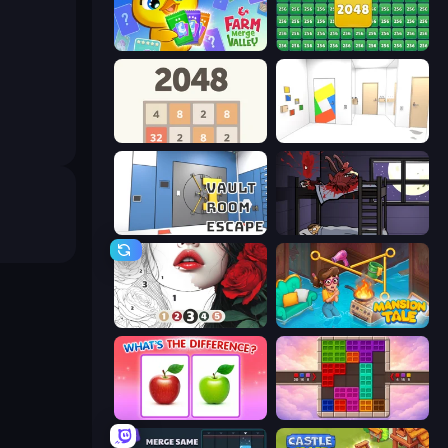
Farm Merge Valley
2048 Merge Blocks
2048
Mirror Room Escape
Vault Room Escape
The Visitor
Numicolor
Mansion Tale: Merge Secrets
What's The Difference?
Color Cube Puzzle