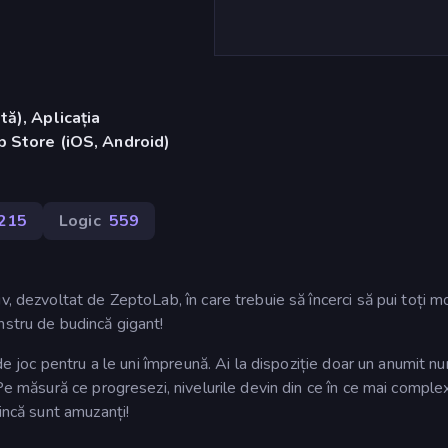
ă), Aplicația
 Store (iOS, Android)
215
Logic
559
, dezvoltat de ZeptoLab, în care trebuie să încerci să pui toți mo
nstru de budincă gigant!
 de joc pentru a le uni împreună. Ai la dispoziție doar un anumit n
Pe măsură ce progresezi, nivelurile devin din ce în ce mai comple
incă sunt amuzanți!