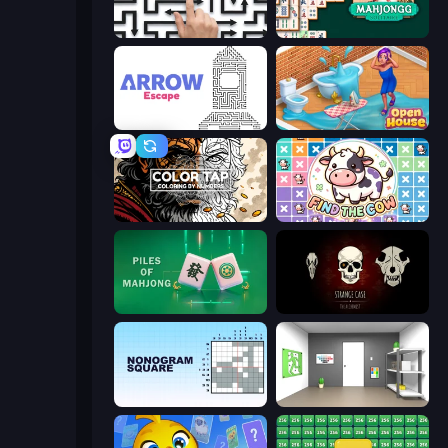
Arrow Escape: Puzzle
Mahjongg Solitaire
Arrow Escape
Open House
Color Tap: Coloring by Numbers
Find The Cow
Piles of Mahjong
Room Escape: Strange Case
Nonogram Square
Paint Room Escape