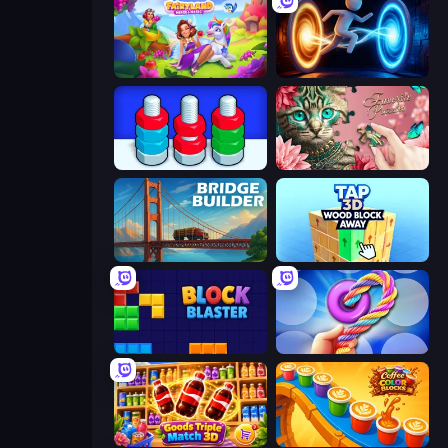
Fairyland Merge & Magic
Portal Escape
Nuts Puzzle: Sort By Color
Favorite Puzzles
Bridge Builder
Tap 3D Wood Block Away
Block Blaster
Twisted Tangle
Goods Triple Match 3D
Coffee Color Blocks