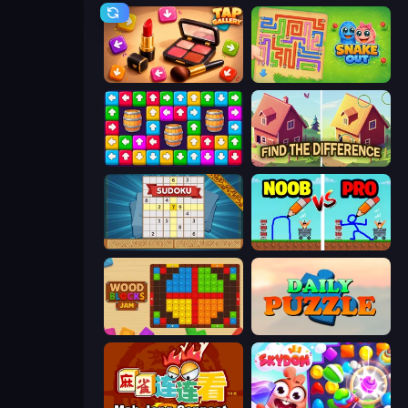
Tap Gallery
Snake Out: Maze Escape
Tap Away Story
Find The Difference
Sudoku Online
DOP Noob: Draw to Save
Wood Blocks Jam
Daily Puzzle