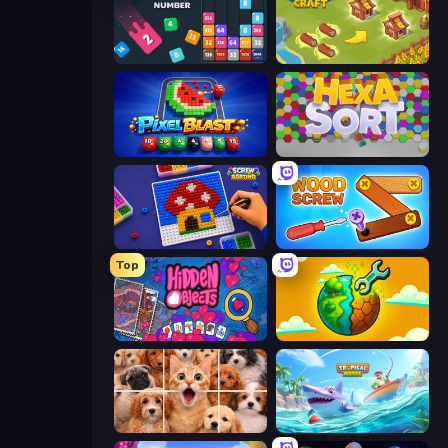
Drop & Merge the Numbers
Castle Craft
Pixel Blast
Hexa Sort
Screw Sorting
Wood Screw: Bolts Puzzle
Top
Hidden Objects
Land Explorers: Merge & Build
Jigpic Solitaire
Tropical Merge