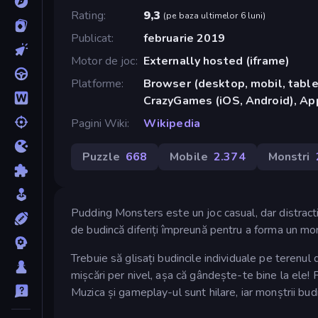
Rating
9,3
(
pe baza ultimelor 6 luni
)
Publicat
februarie 2019
Motor de joc
Externally hosted (iframe)
Platforme
Browser (desktop, mobil, tablet
CrazyGames (iOS, Android), App
Pagini Wiki
Wikipedia
Puzzle
668
Mobile
2.374
Monstri
Pudding Monsters este un joc casual, dar distractiv
de budincă diferiți împreună pentru a forma un mo
Trebuie să glisați budincile individuale pe terenul
mișcări per nivel, așa că gândește-te bine la ele! 
Muzica și gameplay-ul sunt hilare, iar monștrii bud