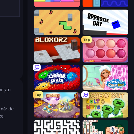
Level EATEN!
Lava and Aqua
SSSPICY!
Opposite Day
Top
Bloxorz
Piece of Cake: Merge and Bake
Liquid Swarm
Designville: Merge & Design
nștrii
Top
umăr de
xe.
Mergest Kingdom
Screw Out: Bolts and Nuts