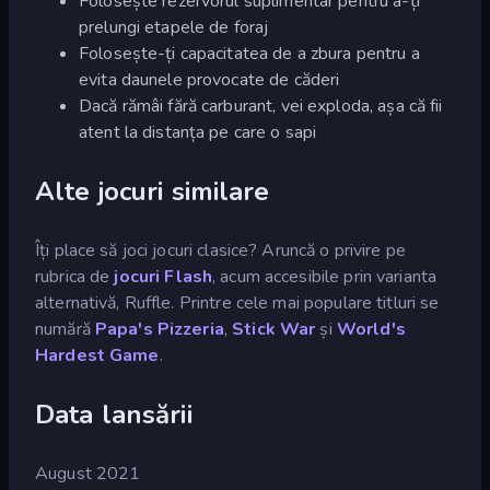
Folosește rezervorul suplimentar pentru a-ți
prelungi etapele de foraj
Folosește-ți capacitatea de a zbura pentru a
evita daunele provocate de căderi
Dacă rămâi fără carburant, vei exploda, așa că fii
atent la distanța pe care o sapi
Alte jocuri similare
Îți place să joci jocuri clasice? Aruncă o privire pe
rubrica de
jocuri Flash
, acum accesibile prin varianta
alternativă, Ruffle. Printre cele mai populare titluri se
numără
Papa's Pizzeria
,
Stick War
și
World's
Hardest Game
.
Data lansării
August 2021