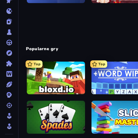
Oh So Lucky, Doctor!
Harley Learns To Love
Popularne gry
Top
Top
Bloxd.io
Word Wipe
Spades
Slice Master