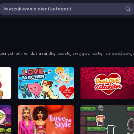
osnych online. Idź na randkę, pocałuj swoją sympatię i sprawdź swoją
 nasze gry miłosne i baw się dobrze!
Love Archer
Love Calculator