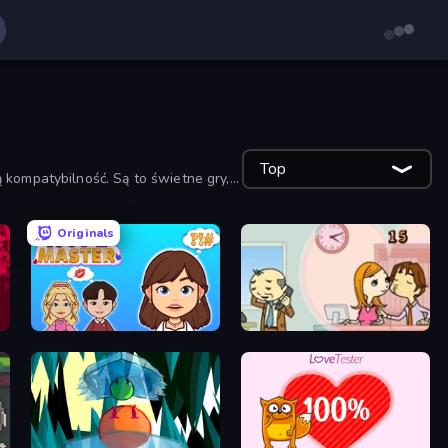
Top
 kompatybilność. Są to świetne gry,
Originals
HypeMaster
Office Kissing (Japanese)