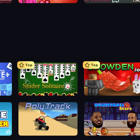
Love In Style
A Grim Love Tale
Top
Top
Spider Solitaire
Grow A Garden | Growden.io
PolyTrack
Basketball Stars