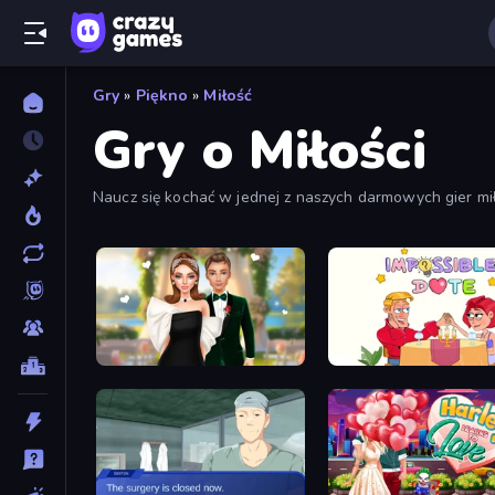
Gry
»
Piękno
»
Miłość
Gry o Miłości
Naucz się kochać w jednej z naszych darmowych gier mił
w które możesz zagrać w okolicach walentynek. Sprawdź
Valentine's Day Proposal
Impossible Date