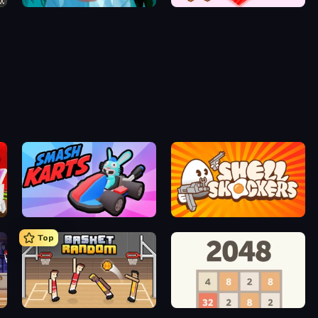
Emerald and Amber
Love Tester
Smash Karts
Shell Shockers
Top
Basket Random
2048