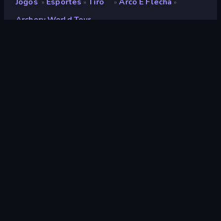
Jogos
Esportes
Tiro
Arco E Flecha
»
»
»
»
Archery World Tour
Archery World Tour
Desenvolvedor
Famobi
Classificação
8,5
(
com base nos últimos 6 meses
)
Lançado
março de 2018
Ultima atualização
julho de 2023
Motor de jogo
HTML5
Plataformas
Navegador (computador,
celular, tablet), Aplicativo
CrazyGames (iOS, Android)
Orientação
Paisagem / Retrato