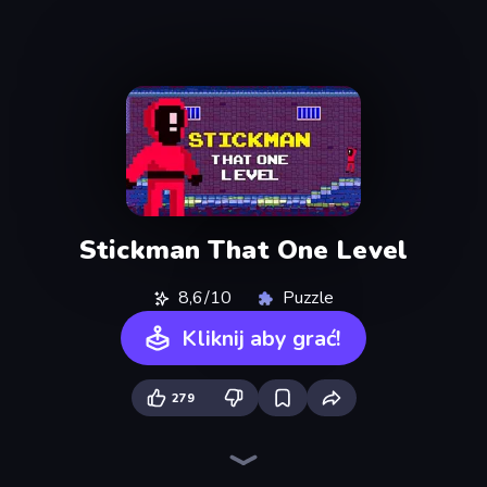
Stickman That One Level
8,6/10
Puzzle
Kliknij aby grać!
279