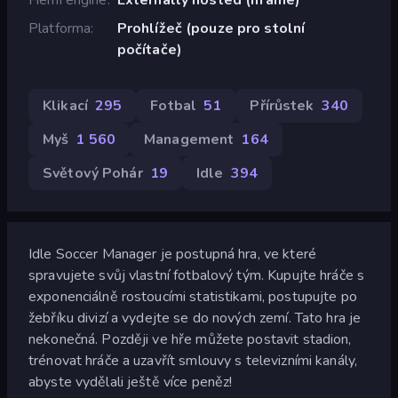
Platforma
Prohlížeč (pouze pro stolní
počítače)
Klikací
295
Fotbal
51
Přírůstek
340
Myš
1 560
Management
164
Světový Pohár
19
Idle
394
Idle Soccer Manager je postupná hra, ve které
spravujete svůj vlastní fotbalový tým. Kupujte hráče s
exponenciálně rostoucími statistikami, postupujte po
žebříku divizí a vydejte se do nových zemí. Tato hra je
nekonečná. Později ve hře můžete postavit stadion,
trénovat hráče a uzavřít smlouvy s televizními kanály,
abyste vydělali ještě více peněz!