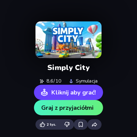
Simply City
8,6/10
Symulacja
Kliknij aby grać!
Graj z przyjaciółmi
2 tys.