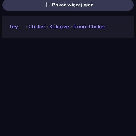
Pokaż więcej gier
Gry
Clicker
Klikacze
Room Clicker
»
»
»
Room Clicker
Ocena
9,1
(
na podstawie ostatnich 6 miesięcy
)
Wydany
grudzień 2018
Silnik gry
HTML5
Platformy
Przeglądarka (komputer stacjonarny,
telefon komórkowy, tablet), Aplikacja
CrazyGames (Android), App Store
(Android)
Orientacja
Poziomy / Pionowy