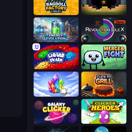
Ragdoll Factory Idle
Pickaxe Crusher Idle
Energy Evolution
Revolution Idle X
Liquid Swarm
Merge & Fight
Crystalia Idle Clicker
Click To Grill
Galaxy Clicker
Clicker Heroes