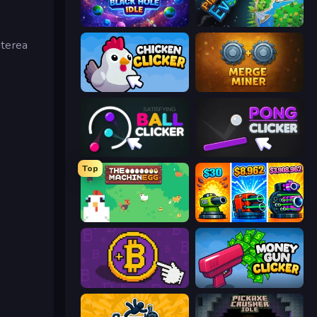
Black Hole Idle
Planet Evolution: Idle Clicker
uterea
Chicken Clicker
Merge Miner
Satisfying Ball Clicker
Pong Clicker
Top
The MachinEGG
Pumpkin Defense: Merge Cannon
Money Maker
Money Gun Clicker