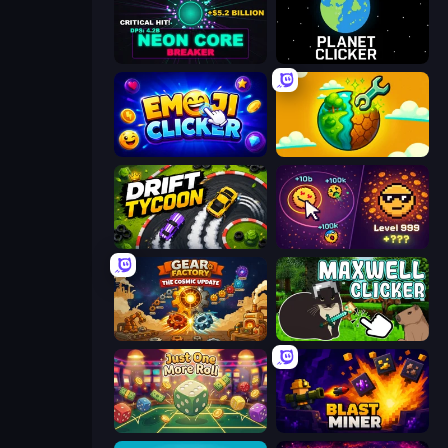
Neon Core Breaker
Planet Clicker
Emoji Clickers
Land Explorers: Merge & Build
Drift Tycoon
Dominate All Shapes
Gear Factory
Maxwell Clicker
Just One More Roll
Blast Miner