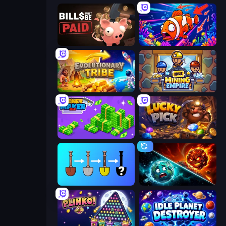
Bills Must Be Paid
Fish Catch Idle
Evolutionary Tribe
Idle Mining Empire
Money Maker Idle
Lucky Pick
Merge Tools - Merge and Dig
PlanetCrush 2