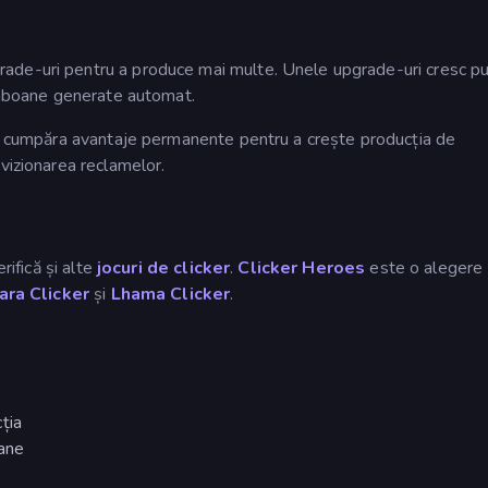
ade-uri pentru a produce mai multe. Unele upgrade-uri cresc p
bomboane generate automat.
ți cumpăra avantaje permanente pentru a crește producția de
vizionarea reclamelor.
rifică și alte
jocuri de clicker
.
Clicker Heroes
este o alegere
ra Clicker
și
Lhama Clicker
.
ția
ane