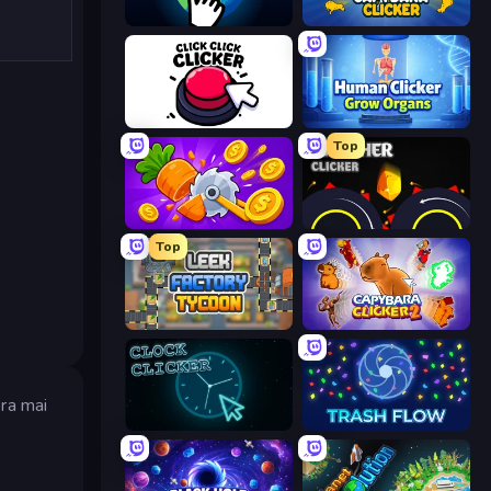
Planet Clicker 2
Capybara Clicker
Click Click Clicker
Human Clicker: Grow Organs
Top
Farm Ring Idle
Crusher Clicker
Top
Leek Factory Tycoon
Capybara Clicker 2
era mai
Clock Clicker
Trash Flow