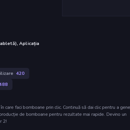
abletă), Aplicația
)
ilizare
420
488
în care faci bomboane prin clic. Continuă să dai clic pentru a gen
roducție de bomboane pentru rezultate mai rapide. Devino un
r 2!