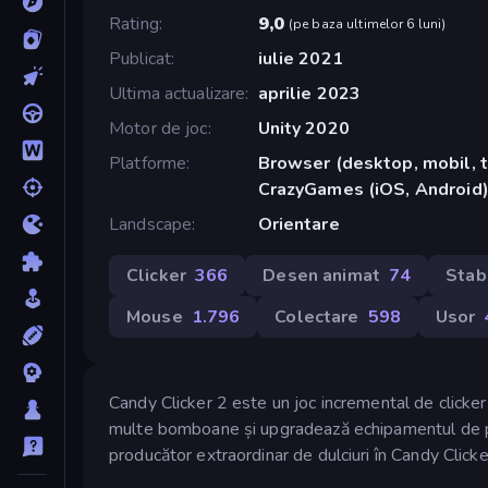
Rating
9,0
(
pe baza ultimelor 6 luni
)
Publicat
iulie 2021
Ultima actualizare
aprilie 2023
Motor de joc
Unity 2020
Platforme
Browser (desktop, mobil, t
CrazyGames (iOS, Android
Landscape
Orientare
Clicker
366
Desen animat
74
Stab
Mouse
1.796
Colectare
598
Usor
Candy Clicker 2 este un joc incremental de clicker 
multe bomboane și upgradează echipamentul de p
producător extraordinar de dulciuri în Candy Clicke