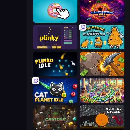
Donut Clicker
Planet Destroy Idle
Plinky
Capybara Merge Evolution
Plinko Idle
Mine Clicker
Cat Planet Idle
Money Factory: Tycoon Idle Game
Cubidle
Mystery Digger