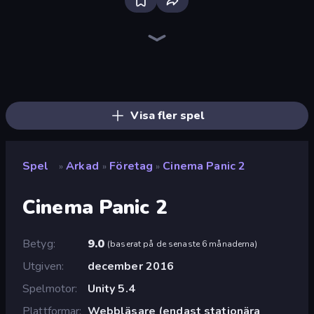
Ragdoll Archers
Obby: +1 Click Wall Breaker
Obby: Supercar Race on Keyboard
Robby: Cross the Road for Brainrot
Baseball For Brainrot
Obby vs Brainrot
Obby: Gym Simulator, Escape
Obby: Break Rocks For Brainrots
Robby: Many Games
Obby Fish Challenge: Ride
Rooftop Run
Obby Car Challenge: Drive
Bubble Blast
Obby Plane Power Challenge: Fly
Dalgona Candy Honeycomb Cookie
Slice Master
Droll World Cup
Cat Snack Bar
Visa fler spel
Spel
Arkad
Företag
Cinema Panic 2
»
»
»
Cinema Panic 2
Betyg
9.0
(
baserat på de senaste 6 månaderna
)
Utgiven
december 2016
Spelmotor
Unity 5.4
Plattformar
Webbläsare (endast stationära