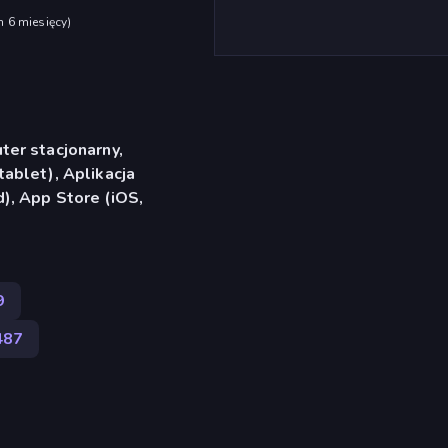
h 6 miesięcy
)
er stacjonarny,
ablet), Aplikacja
), App Store (iOS,
9
487