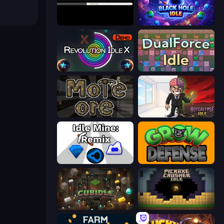
Evolve
Black Hole Idle
Revolution Idle X
DualForce Idle
More Ore
Rotcalypse: Idle Incremental
Idle Mine: Remix
Grow Defense
Cubidle
Pickaxe Crusher Idle