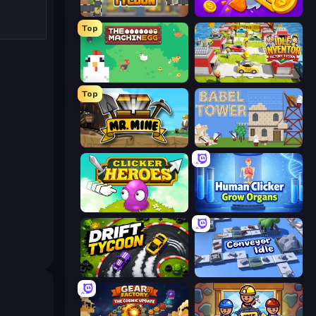
Leek Factory Tycoon
Farm Ring Idle
Top
The MachinEGG
Idle Inventor
Top
Mr. Mine
Babel Tower
Clicker Heroes
Human Clicker: Grow Organs
Drift Tycoon
Conveyor Idle