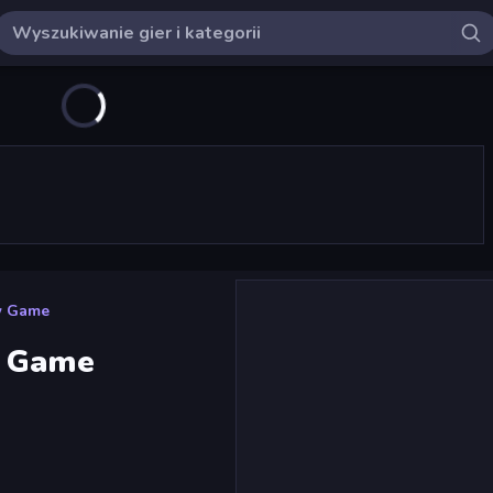
w Game
w Game