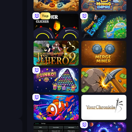
Gear Factory
Idle Mining Empire
Top
Crusher Clicker
Planet Evolution: Idle Clicker
Incremental Epic Hero 2
Merge Miner
PLINKO!
Mine Clicker
Fish Catch Idle
Your Chronicle