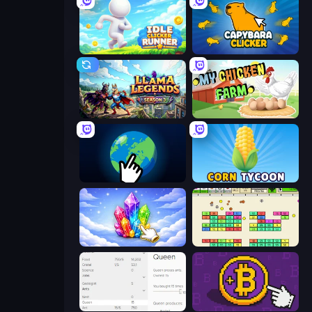
Idle Clicker Runner
Capybara Clicker
Llama Legends
My Chicken Farm
Planet Clicker 2
Corn Tycoon
Crystalia Idle Clicker
Idle Breakout
Idle Ants
Money Maker