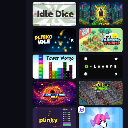
Idle Dice
Laptop Empire
Plinko Idle
Idle Farming Business
Tower Merge
Omega Layers
Planet Destroy Idle
Oil Mining 3D: Petrol Factory