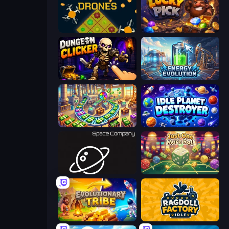
Farm Drones
Lucky Pick
Dungeon Clicker
Energy Evolution
Money Factory: Tycoon Idle Game
Idle Planet Destroyer
Space Company
Just One More Roll
Evolutionary Tribe
Ragdoll Factory Idle