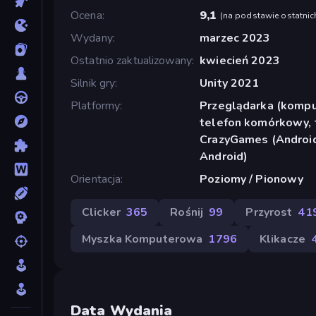
Ocena
9,1
(
na podstawie ostatnic
Wydany
marzec 2023
Ostatnio zaktualizowany
kwiecień 2023
Silnik gry
Unity 2021
Platformy
Przeglądarka (komput
telefon komórkowy, t
CrazyGames (Android
Android)
Orientacja
Poziomy / Pionowy
Clicker
365
Rośnij
99
Przyrost
41
Myszka Komputerowa
1796
Klikacze
Data Wydania