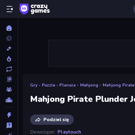
Gry
»
Puzzle
»
Plansza
»
Mahjong
»
Mahjong Pirate
Mahjong Pirate Plunder 
Podziel się
Deweloper
Playtouch