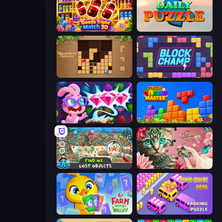
Goods Triple Match 3D
Daily Puzzle
Wood Block Journey
Block Champ
Skydom: Reforged
Puzzle Block Master
Find Me: Lost Objects
Favorite Puzzles
Farm Merge Valley
Car OUT! Jam Parking Puzzle