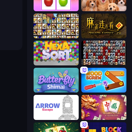
What's The Difference?
Jigpic Solitaire
Tiles of the Simpsons
Mahjong Connect 2 (Legacy)
Hexa Sort
War Mahjong
Butterfly Shimai
Wood Screw: Bolts Puzzle
Arrow Escape
Mahjong Unlimited