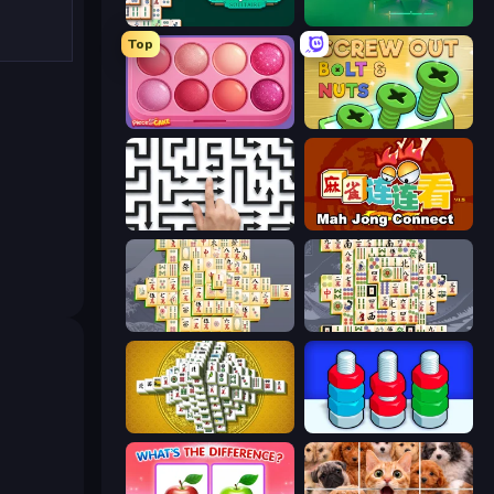
Mahjongg Solitaire
Piles of Mahjong
Top
Piece of Cake: Merge and Bake
Screw Out: Bolts and Nuts
Arrow Escape: Puzzle
Mahjong Connect (Legacy)
Mahjong Online
Mahjong Titans
Mahjong Tower
Nuts Puzzle: Sort By Color