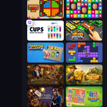
Wood Blocks Jam
Tap Away Story
Cups - Water Sort Puzzle
Bus Escape: Clear Jam
Parking Jam
Blocks and that’s it
Hidden Object: Street Of Secrets
Hidden Objects: Island Secrets
Hidden Object: Clues and Mysteries
Snake Out: Maze Escape