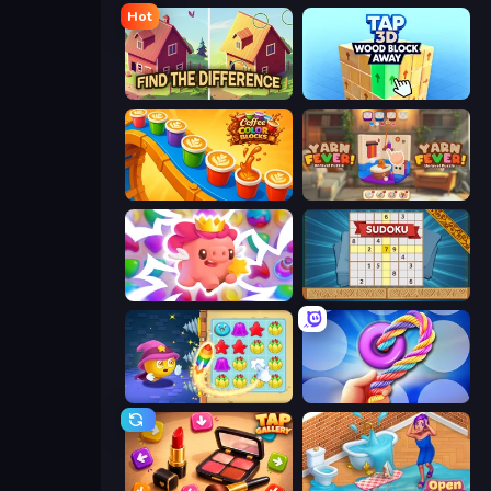
Hot
Find The Difference
Tap 3D Wood Block Away
Coffee Color Blocks
Yarn Fever! Unravel Puzzle
Match Arena
Sudoku Online
Candy Riddles
Twisted Tangle