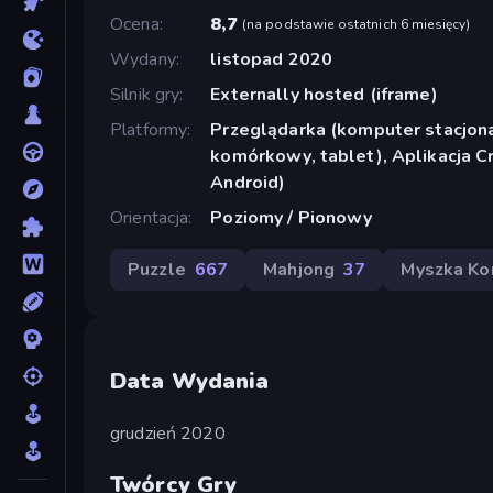
Ocena
8,7
(
na podstawie ostatnich 6 miesięcy
)
Wydany
listopad 2020
Silnik gry
Externally hosted (iframe)
Platformy
Przeglądarka (komputer stacjona
komórkowy, tablet), Aplikacja 
Android)
Orientacja
Poziomy / Pionowy
Puzzle
667
Mahjong
37
Myszka K
Data Wydania
grudzień 2020
Twórcy Gry