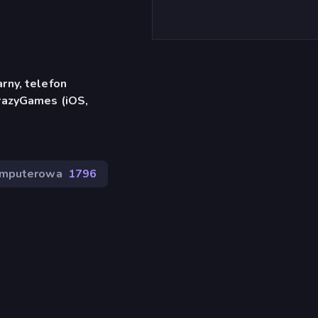
rny, telefon
CrazyGames (iOS,
omputerowa
1796