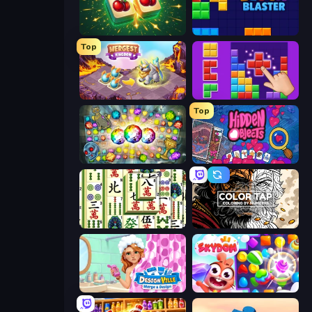
Mahjong Puzzle: Tile Match
Block Blaster
Top
Mergest Kingdom
BlockBuster Puzzle
Top
Forgotten Treasure 2
Hidden Objects
Mahjong Shanghai
Color Tap: Coloring by Numbers
Designville: Merge & Design
Skydom