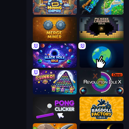
Idle Mining Empire
Planet Evolution: Idle Clicker
Merge Miner
Pickaxe Crusher Idle
Black Hole Idle
Planet Clicker 2
PLINKO!
Revolution Idle X
Pong Clicker
Ragdoll Factory Idle