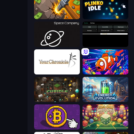
Mine Clicker
Plinko Idle
Space Company
Evolve
Your Chronicle
Fish Catch Idle
Cubidle
Energy Evolution
Money Maker
Just One More Roll