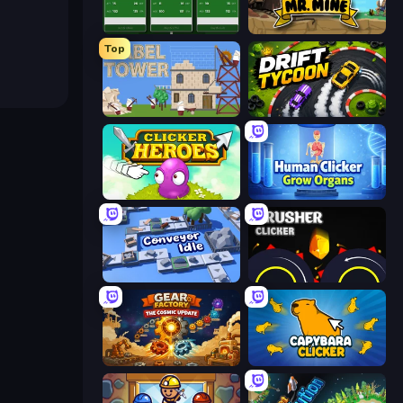
Idle Soccer Manager
Mr. Mine
Top
Babel Tower
Drift Tycoon
Clicker Heroes
Human Clicker: Grow Organs
Conveyor Idle
Crusher Clicker
Gear Factory
Capybara Clicker