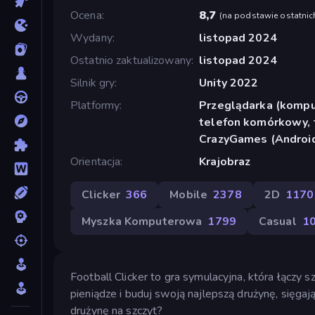
Ocena
8,7
(
na podstawie ostatnic
Wydany
listopad 2024
Ostatnio zaktualizowany
listopad 2024
Silnik gry
Unity 2022
Platformy
Przeglądarka (komput
telefon komórkowy, t
CrazyGames (Androi
Orientacja
Krajobraz
Clicker
366
Mobile
2378
2D
1170
Myszka Komputerowa
1799
Casual
1
Football Clicker to gra symulacyjna, która łączy sz
pieniądze i buduj swoją najlepszą drużynę, sięga
drużynę na szczyt?