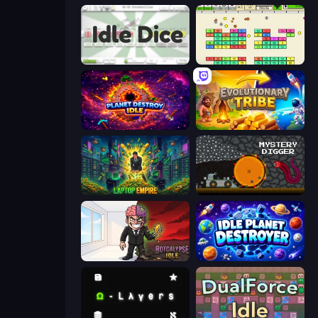
Idle Dice
Idle Breakout
Planet Destroy Idle
Evolutionary Tribe
Laptop Empire
Mystery Digger
Rotcalypse: Idle Incremental
Idle Planet Destroyer