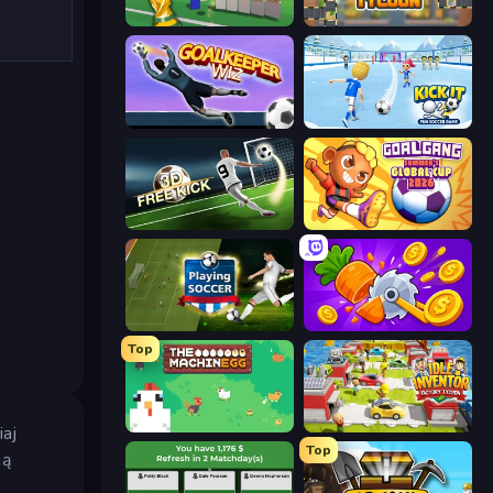
Free Kicks World Cup 2026
Leek Factory Tycoon
Goalkeeper Wiz
Kick It – Fun Soccer Game
Free Kick Classic (3D Free Kick)
Goal Gang
Playing Soccer
Farm Ring Idle
Top
The MachinEGG
Idle Inventor
iaj
Top
ją