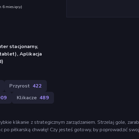
h 6 miesięcy
)
er stacjonarny,
ablet), Aplikacja
d)
Przyrost
422
009
Klikacze
489
ybkie klikanie z strategicznym zarządzaniem. Strzelaj gole, zarab
jąc po piłkarską chwałę! Czy jesteś gotowy, by poprowadzić swo