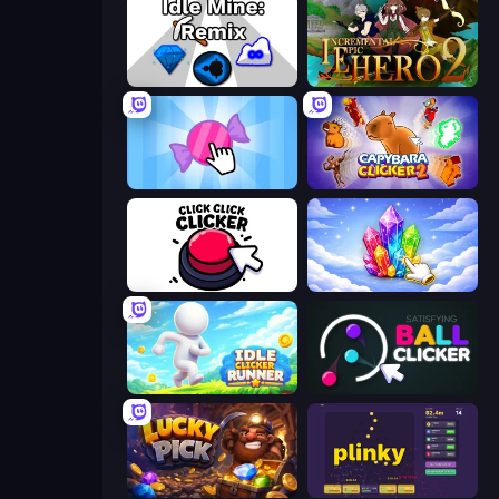
Idle Mine: Remix
Incremental Epic Hero 2
Candy Clicker 2
Capybara Clicker 2
Click Click Clicker
Crystalia Idle Clicker
Idle Clicker Runner
Satisfying Ball Clicker
Lucky Pick
Plinky