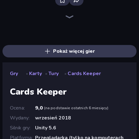
Spider Solitaire
Four Colors
Survival Land
Cardlike
Spider Solitaire 2 Suits
Merge Royal
Forest Dump
Pocketro
Spooky Tripeaks
Kings and Queens Solitaire TriPeaks
Gin Rummy Mania
Emerland Solitaire Endless Journey
Algerian Solitaire
Classic Card Games Collection
Magic Towers Solitaire
Social Solitaire
Solitaire Home Story
Las Vegas Poker
Pokaż więcej gier
Gry
Karty
Tury
Cards Keeper
»
»
»
Cards Keeper
Ocena
9,0
(
na podstawie ostatnich 6 miesięcy
)
Wydany
wrzesień 2018
Silnik gry
Unity 5.6
Platforma
Przeglądarka (tylko na komputerach