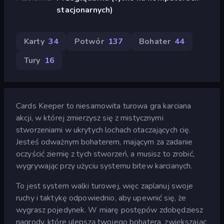
stacjonarnych)
Karty
34
Potwór
137
Bohater
44
Tury
16
Cards Keeper to niesamowita turowa gra karciana
akcji, w której zmierzysz się z mistycznymi
stworzeniami w ukrytych lochach otaczających cię.
Jesteś odważnym bohaterem, mającym za zadanie
oczyścić ziemię z tych stworzeń, a musisz to zrobić,
wygrywając przy użyciu systemu bitew karcianych.
To jest system walki turowej, więc zaplanuj swoje
ruchy i taktykę odpowiednio, aby upewnić się, że
wygrasz pojedynek. W miarę postępów zdobędziesz
nagrody, które ulepszą twojego bohatera, zwiększając