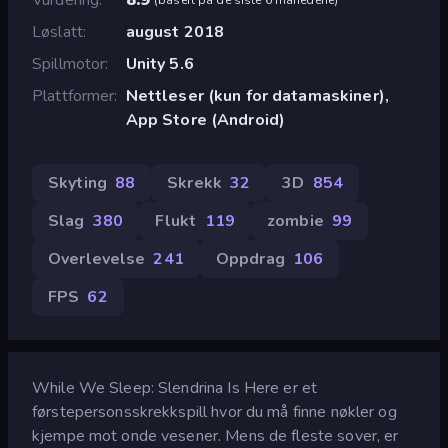
Løslatt
august 2018
Spillmotor
Unity 5.6
Plattformer
Nettleser (kun for datamaskiner),
App Store (Android)
Skyting
88
Skrekk
32
3D
854
Slag
380
Flukt
119
zombie
99
Overlevelse
241
Oppdrag
106
FPS
62
While We Sleep: Slendrina Is Here er et
førstepersonsskrekkspill hvor du må finne nøkler og
kjempe mot onde vesener. Mens de fleste sover, er