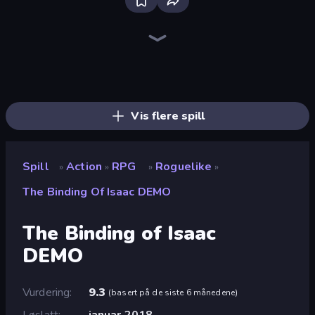
Stickman Clash
Throw a Lucky Block
Getaway Shootout
Puppet Fighter 2 Player
Stickman Project
Brainrot Arena Online
Fortzone Battle Royale
Super Billy Boy
Super Oliver World
Steve's World
Super Onion Boy 2
Baby Chicco Adventures
Stickman Rebirth
Mr. Dude: Online Multiverse Challenge
OvO Game
Playground
War the Knights
Obby World: Squid Escape
Vis flere spill
Spill
Action
RPG
Roguelike
»
»
»
»
The Binding Of Isaac DEMO
The Binding of Isaac
DEMO
Vurdering
9.3
(
basert på de siste 6 månedene
)
Løslatt
januar 2018