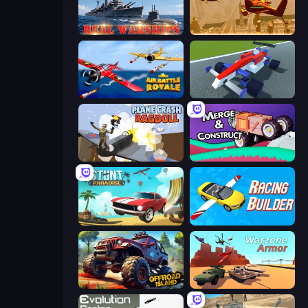
Real Warships
Seek and Destroy
Air Battle Royale: Sky Blitz
Genius Car 2
Plane Crash Ragdoll Simulator
Merge & Construct
Stunt Paradise
Racing Builder
Offroad Island
Warzone Armor