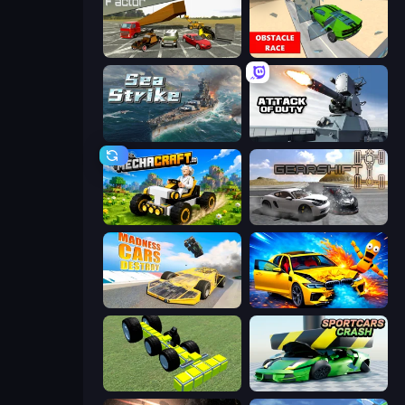
Evolution Factor
Obstacle Race: Destroying Simulator!
Sea Strike
Attack of Duty
Mechacraft.io
Gearshift One
Madness Cars Destroy
BMG: Ragdoll Playground
Genius Mechanic
Sportcars Crash