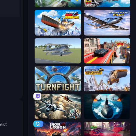
Crazy Plane Landing
Jump Into The Plane
Ship Ramp Jumping
Fighter Aircraft Pilot
3D Flight Simulator
Slingshot Crash
Turnfight
Construction Ramp Jumping
Aces of the Sky: Epic Dogfights
Ships Battlefield 3D
Fest