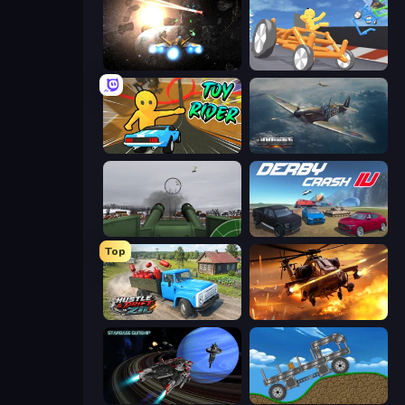
Space Battle
Draw Crash Race
Toy Rider
Dogfight
Flakmeister
Derby Crash 4
Top
Hustle & Drift in ZIL
Heli Military Base
Starbase Gunship
Move It!