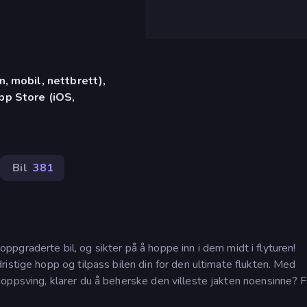
, mobil, nettbrett),
p Store (iOS,
Bil
381
n oppgraderte bil, og sikter på å hoppe inn i dem midt i flyturen!
istige hopp og tilpass bilen din for den ultimate flukten. Med
oppsving, klarer du å beherske den villeste jakten noensinne? 