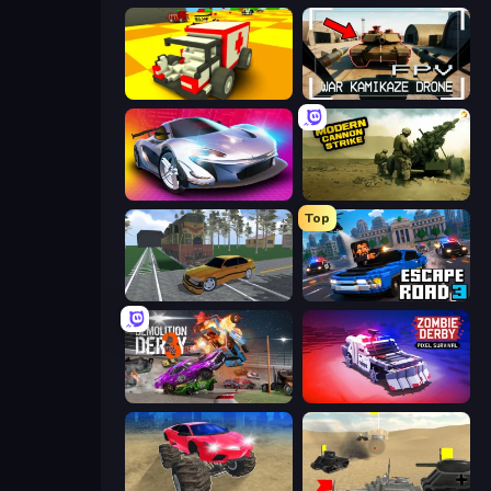
Blocky Demolition Derby
FPV War Kamikaze Drone
Grand Cyber City
Modern Cannon Strike
Top
Obby: Car Crash Sandbox
Escape Road 3
Demolition Derby 3
Zombie Derby: Pixel Survival