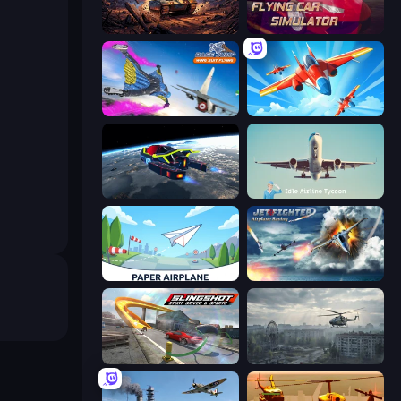
Iron Legion
Flying Car Simulator
Base Jump Wing Suit Flying
Pilot Royale: Battlegrounds
Flying Wings HoverCraft
Idle Airline Tycoon
Paper Airplane
Jet Fighter Airplane Racing
Slingshot Stunt Driver & Sport
Free Rally: Pripyat