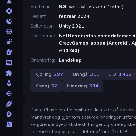
Vurdering
8.8
(
basert på de siste 6 månedene
)
Løslatt
februar 2024
Spillmotor
Unity 2021
Plattformer
Nettleser (stasjonær datamaskin
CrazyGames-appen (Android), Ap
Android)
Orientering
Landskap
Kjøring
297
Unngå
311
3D
1,432
Kræsj
32
Hindring
304
Plane Chase er et bilspill der du jakter på fly i di
Manøvrer deg gjennom absurde hindringer, utfør dr
avgjørende øyeblikksbeslutninger og strategiske 
setebeltet og gi gass - det er på tide å lette!