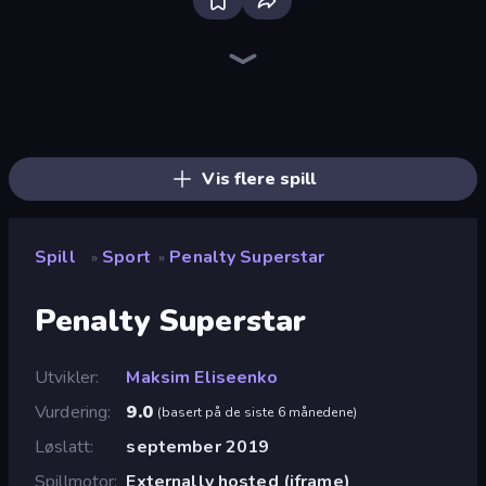
Bloxd.io
Ragdoll Archers
EvoWars.io
Piece of Cake: Merge and Bake
Veck.io
Traffic Rider
Racing Limits
Mahjongg Solitaire
Screw Out: Bolts and Nuts
Words of Wonders
Piles of Mahjong
Designville: Merge & Design
Space Waves
Miniblox
SkillWarz
Stickman Clash
Fortzone Battle Royale
Arrow Escape
Vis flere spill
Spill
Sport
Penalty Superstar
»
»
Penalty Superstar
Utvikler
Maksim Eliseenko
Vurdering
9.0
(
basert på de siste 6 månedene
)
Løslatt
september 2019
Spillmotor
Externally hosted (iframe)