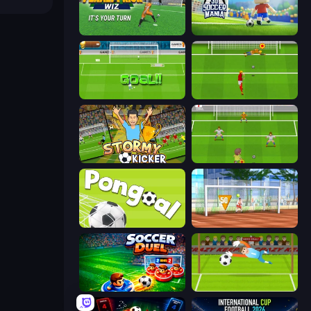
Penalty Kick Wiz
3D Soccer Mania
World Cup Penalty
Penalty Shootout: Multi League
Stormy Kicker
Drop Kick: World Cup
Pongoal
Street Freekick 3D
Soccer Duel
Penalty Superstar