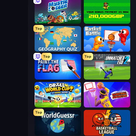
Mystic Soccer
Bad Soccer Manager
Top
Geography Quiz: Flags and Capitals
Basket Battle
Top
Top
Paint the Flag
Unmatched Ego 2
Droll World Cup
Basketball Superstars
Top
WorldGuessr Free GeoGuessr
Basketball League