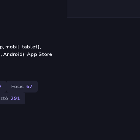
, mobil, tablet),
 Android), App Store
9
Focis
67
ztó
291