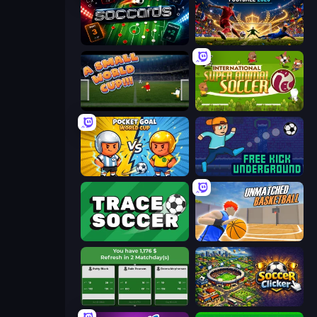
Soccards
International Cup Football 2026
A Small World Cup
International Super Animal Soccer
Pocket Goal: World Cup
Free Kick Underground
Tracesoccer
Unmatched Basketball
Idle Soccer Manager
Soccer Clicker