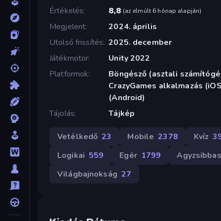
Értékelés
8,8
(
az elmúlt 6 hónap alapján
)
Megjelent
2024. április
Utolsó frissítés
2025. december
Játékmotor
Unity 2022
Platformok
Böngésző (asztali számítógép
CrazyGames alkalmazás (iOS,
(Android)
Tájolás
Tájkép
Vetélkedő
23
Mobile
2378
Kvíz
3
Logikai
559
Egér
1799
Agyzsibbas
Világbajnokság
27