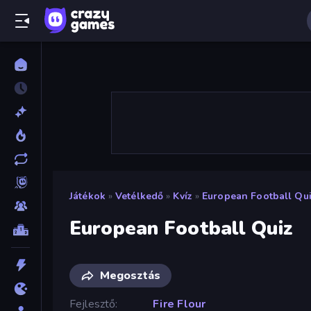
Játékok
»
Vetélkedő
»
Kvíz
»
European Football Qu
European Football Quiz
Megosztás
Fejlesztő
Fire Flour