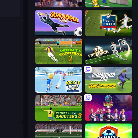
CG FC 26
Free Kicks World Cup 2026
Goalkeeper Wiz
Playing Soccer
Penalty Shooters 2
Free Kick Classic (3D Free Kick)
Kick It – Fun Soccer Game
Unmatched Ego
Penalty Shooters 3
PSG Soccer Freestyle