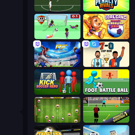
Bicycle Kick Champ
Penalty Rivals
Soccer Dash
Goal Gang
Real Football
7a0 - World Cup Simulator
Kick Soccer Hero
Foot Battle Ball
Soccer Challenge
Penalty Shooters