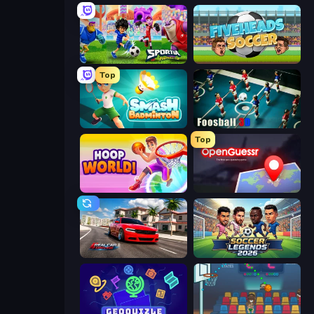
Sportia Football Cup
Fiveheads Soccer
Top
Smash Badminton
Foosball 3D
Top
Hoop World 3D
OpenGuessr - Geo Guessing
Real Car Driving
Soccer Legends 2026