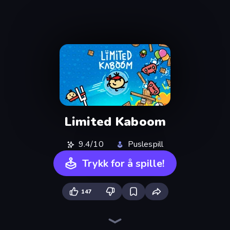
Limited Kaboom
9.4/10
Puslespill
Trykk for å spille!
147