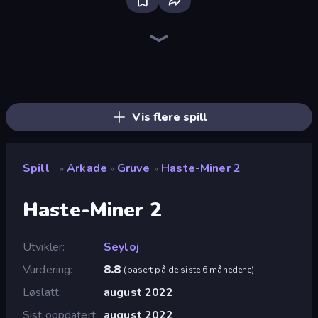
Bloxd.io
Ragdoll Archers
EvoWars.io
Veck.io
Piece of Cake: Merge and Bake
Racing Limits
Traffic Rider
Mahjongg Solitaire
Screw Out: Bolts and Nuts
Words of Wonders
Piles of Mahjong
Designville: Merge & Design
Miniblox
Space Waves
Stickman Clash
SkillWarz
Fortzone Battle Royale
Arrow Escape
Vis flere spill
Spill
Arkade
Gruve
Haste-Miner 2
»
»
»
Haste-Miner 2
Utvikler
Seyloj
Vurdering
8.8
(
basert på de siste 6 månedene
)
Løslatt
august 2022
Sist oppdatert
august 2022