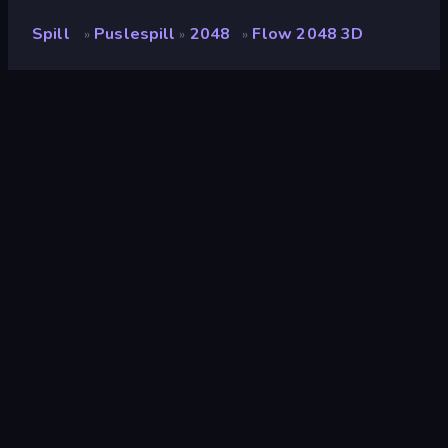
Spill
Puslespill
2048
Flow 2048 3D
»
»
»
Flow 2048 3D
Vurdering
8.5
(
basert på de siste 6 månedene
)
Løslatt
august 2025
Sist oppdatert
juni 2026
Spillmotor
Unity 2022
Plattformer
Nettleser (stasjonær datamaskin,
mobil, nettbrett), CrazyGames-
appen (Android), App Store
(Android)
Orientering
Landskap / Portrett
Puslespill
564
Koble
63