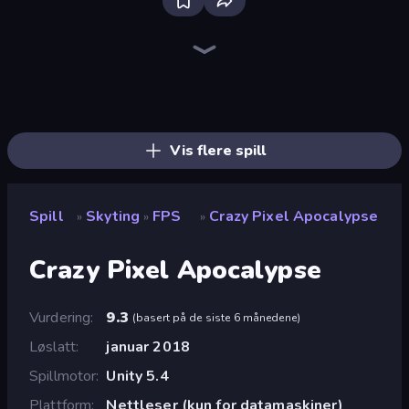
Bloxd.io
Ragdoll Archers
EvoWars.io
Veck.io
Piece of Cake: Merge and Bake
Racing Limits
Traffic Rider
Mahjongg Solitaire
Screw Out: Bolts and Nuts
Words of Wonders
Piles of Mahjong
Designville: Merge & Design
Miniblox
Space Waves
Stickman Clash
SkillWarz
Fortzone Battle Royale
Arrow Escape
Vis flere spill
Spill
Skyting
FPS
Crazy Pixel Apocalypse
»
»
»
Crazy Pixel Apocalypse
Vurdering
9.3
(
basert på de siste 6 månedene
)
Løslatt
januar 2018
Spillmotor
Unity 5.4
Plattform
Nettleser (kun for datamaskiner)