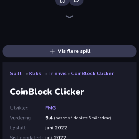
Bloxd.io
Ragdoll Archers
EvoWars.io
Piece of Cake: Merge and Bake
Veck.io
Racing Limits
Traffic Rider
Mahjongg Solitaire
Screw Out: Bolts and Nuts
Words of Wonders
Piles of Mahjong
Designville: Merge & Design
Miniblox
Space Waves
Stickman Clash
SkillWarz
Fortzone Battle Royale
Arrow Escape
Vis flere spill
Spill
Klikk
Trinnvis
CoinBlock Clicker
»
»
»
CoinBlock Clicker
Utvikler
FMG
Vurdering
9.4
(
basert på de siste 6 månedene
)
Løslatt
juni 2022
Sist oppdatert
juli 2022