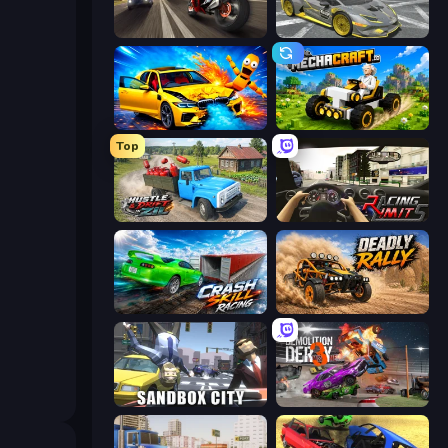
Traffic Rider
Wrong Way
BMG: Ragdoll Playground
Mechacraft.io
Top
Hustle & Drift in ZIL
Racing Limits
Crash Skill Racing
Deadly Rally
Sandbox City
Demolition Derby 3