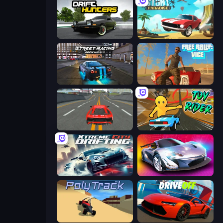
Drift Hunters
Stunt Paradise
Street Racing: Open World
Free Rally: Vice
Modern Car Racing 2
Toy Rider
Xtreme City Drifting
Grand Cyber City
PolyTrack
DriveOff