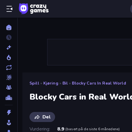
Spill
»
Kjøring
»
Bil
»
Blocky Cars In Real World
Blocky Cars in Real Worl
Del
Vurdering
8.9
(
basert på de siste 6 månedene
)