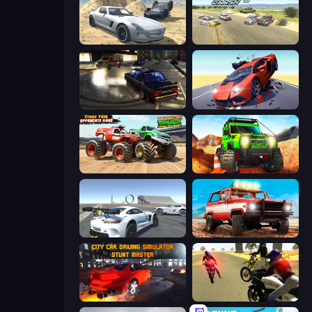
Derby Crash 2
Derby Crash 3
City Classic Car Driving: 131
Hyper Cars Ramp Crash
Monster Truck Demolition Derby
Offroad Life 3D
Crazy Stunt Cars Multiplayer
Offroad Masters Challenge
City Car Driving Simulator: Stunt
3D Moto Simulator 2