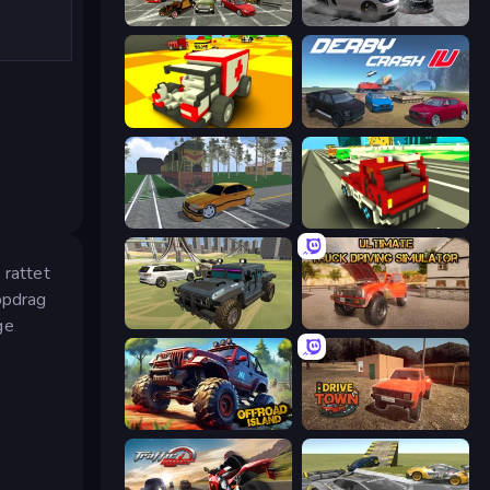
Evolution Factor
Gearshift One
Blocky Demolition Derby
Derby Crash 4
Obby: Car Crash Sandbox
Blocky Traffic Racing
 rattet
ppdrag
ge
4x4 Offroader
Ultimate Truck Driving Simulator 2020
Offroad Island
DriveTown