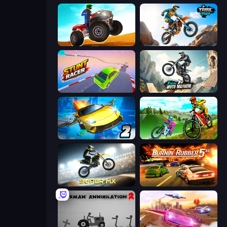
ATV Ultimate Offroad
Trial Mania
Stunt Racer
Xtreme Moto Mayhem
Ultimate Flying Car 2
MX Offroad Master
Super MX - Last Season
Burnin' Rubber 5 XS