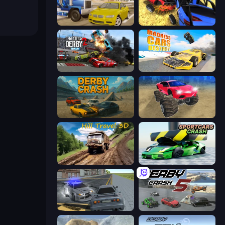
Crazy Car Stunts
Car Crash Simulator Royale
Demolition Derby 2
Madness Cars Destroy
Derby Crash
Monster Cars: Ultimate Simulator
Hill Travel 3D
Sportcars Crash
RCC City Racing
Derby Crash 5