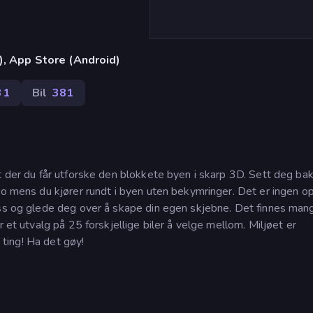
), App Store (Android)
31
Bil
381
t der du får utforske den blokkete byen i skarp 3D. Sett deg bak
oro mens du kjører rundt i byen uten bekymringer. Det er ingen o
ess og glede deg over å skape din egen skjebne. Det finnes man
r et utvalg på 25 forskjellige biler å velge mellom. Miljøet er
i ting! Ha det gøy!