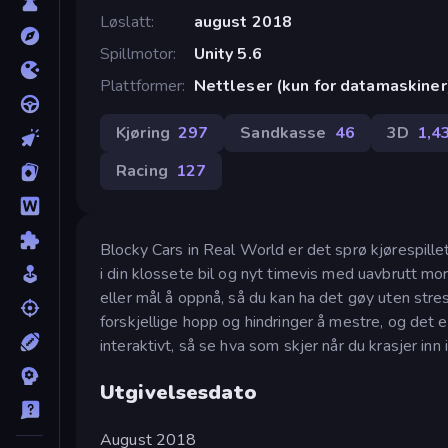
Løslatt
august 2018
Spillmotor
Unity 5.6
Plattformer
Nettleser (kun for datamaskiner
Kjøring
297
Sandkasse
46
3D
1,4
Racing
127
Blocky Cars in Real World er det sprø kjørespille
i din klossete bil og nyt timevis med uavbrutt m
eller mål å oppnå, så du kan ha det gøy uten str
forskjellige hopp og hindringer å mestre, og det e
interaktivt, så se hva som skjer når du krasjer inn 
Utgivelsesdato
August 2018