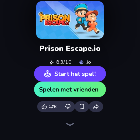
Prison Escape.io
8,3/10
.io
Start het spel!
Spelen met vrienden
1,7K