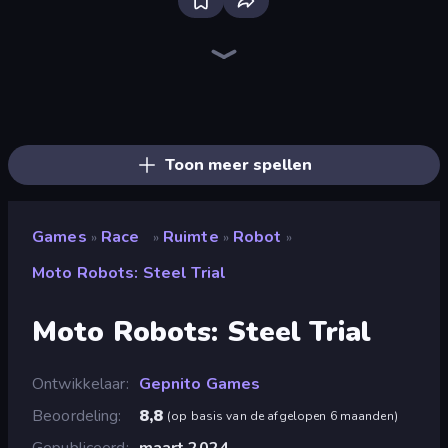
Bloxd.io
Ragdoll Archers
EvoWars.io
Veck.io
Piece of Cake: Merge and Bake
Racing Limits
Traffic Rider
Mahjongg Solitaire
Screw Out: Bolts and Nuts
Words of Wonders
Piles of Mahjong
Designville: Merge & Design
Miniblox
Stickman Clash
Space Waves
SkillWarz
Fortzone Battle Royale
Arrow Escape
Toon meer spellen
Games
Race
Ruimte
Robot
»
»
»
»
Moto Robots: Steel Trial
Moto Robots: Steel Trial
Ontwikkelaar
Gepnito Games
Beoordeling
8,8
(
op basis van de afgelopen 6 maanden
)
Gepubliceerd
maart 2024