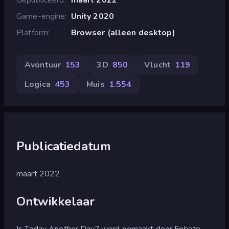
Game-engine
Unity 2020
Platform
Browser (alleen desktop)
Avontuur
153
3D
850
Vlucht
119
Logica
453
Muis
1.554
Publicatiedatum
maart 2022
Ontwikkelaar
Is Today Another Day? werd gemaakt door Fohaze.