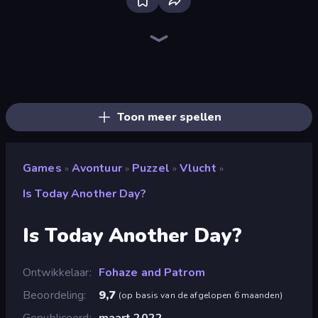
Bloxd.io
Ragdoll Archers
EvoWars.io
Piece of Cake: Merge and Bake
Veck.io
Racing Limits
Traffic Rider
Mahjongg Solitaire
Screw Out: Bolts and Nuts
Words of Wonders
Piles of Mahjong
Designville: Merge & Design
Miniblox
Space Waves
Stickman Clash
SkillWarz
Fortzone Battle Royale
Arrow Escape
Toon meer spellen
Games
Avontuur
Puzzel
Vlucht
»
»
»
»
Is Today Another Day?
Is Today Another Day?
Ontwikkelaar
Fohaze and Patrom
Beoordeling
9,7
(
op basis van de afgelopen 6 maanden
)
Gepubliceerd
maart 2022