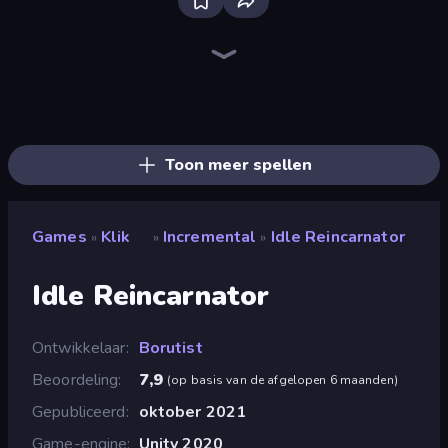
Bloxd.io
Ragdoll Archers
EvoWars.io
Piece of Cake: Merge and Bake
Veck.io
Traffic Rider
Racing Limits
Mahjongg Solitaire
Screw Out: Bolts and Nuts
Words of Wonders
Piles of Mahjong
Designville: Merge & Design
Space Waves
Miniblox
SkillWarz
Stickman Clash
Fortzone Battle Royale
Arrow Escape
Toon meer spellen
Games
Klik
Incremental
Idle Reincarnator
»
»
»
Idle Reincarnator
Ontwikkelaar
Borutist
Beoordeling
7,9
(
op basis van de afgelopen 6 maanden
)
Gepubliceerd
oktober 2021
Game-engine
Unity 2020