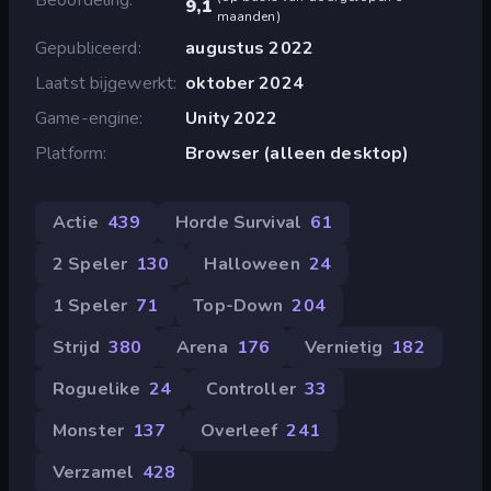
9,1
maanden
)
Gepubliceerd
augustus 2022
Laatst bijgewerkt
oktober 2024
Game-engine
Unity 2022
Platform
Browser (alleen desktop)
Actie
439
Horde Survival
61
2 Speler
130
Halloween
24
1 Speler
71
Top-Down
204
Strijd
380
Arena
176
Vernietig
182
Roguelike
24
Controller
33
Monster
137
Overleef
241
Verzamel
428